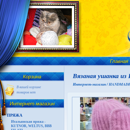
Главная
Вязаная ушанка из 
Корзина
Интернет-магазин /
HANDMADE И
В вашей корзине
товаров нет
Интернет-магазин
ПРЯЖА
Итальянская пряжа -
KUTNOR, WELTUS, BBB