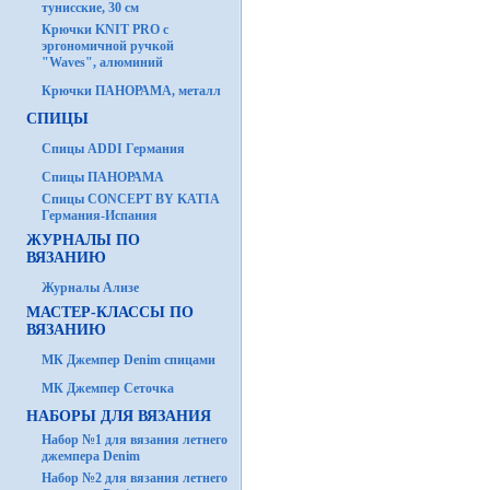
тунисские, 30 см
Крючки KNIT PRO с
эргономичной ручкой
"Waves", алюминий
Крючки ПАНОРАМА, металл
СПИЦЫ
Спицы ADDI Германия
Спицы ПАНОРАМА
Спицы CONCEPT BY KATIA
Германия-Испания
ЖУРНАЛЫ ПО
ВЯЗАНИЮ
Журналы Ализе
МАСТЕР-КЛАССЫ ПО
ВЯЗАНИЮ
МК Джемпер Denim спицами
МК Джемпер Сеточка
НАБОРЫ ДЛЯ ВЯЗАНИЯ
Набор №1 для вязания летнего
джемпера Denim
Набор №2 для вязания летнего