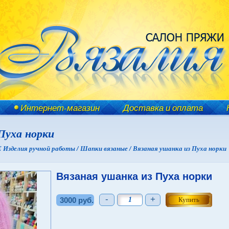
Интернет-магазин
Доставка и оплата
Пуха норки
зделия ручной работы /
Шапки вязаные /
Вязаная ушанка из Пуха норки
Вязаная ушанка из Пуха норки
-
+
3000 руб.