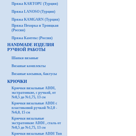
Пряжа KARTOPU (Турция)
Пряжа LANOSO (Турция)
Пряжа KAMGARN (Турция)
Пряжа Пехорка и Троицкая
(Россия)
Пряжа Камтекс (Россия)
HANDMADE ИЗДЕЛИЯ
РУЧНОЙ РАБОТЫ
Шапки вязаные
Вязаные комплекты
Вязаные косынки, бактусы
КРЮЧКИ
Крючки вязальные ADDI,
экстратонкие, с ручкой, от
№0,5 до №1,75, 13 см
Крючки вязальные ADDI с
пластиковой ручкой №2,0 -
№6,0, 15 см
Крючки вязальные
экстратонкие ADDI , сталь от
№0,5 до №1,75, 13 см
Крючки вязальные ADDI Tun