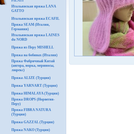
FILATI
Итальянская пряжа LANA
GATTO
Итальянская пряжа ECAFIL
Пряжа SEAM (Италия,
Германия)
Итальянская пряжа LAINES
du NORD
Пряжа из Перу MISHELL
Пряжа на бобинах (Италия)
Пряжа Фабричный Китай
(ангора, норка, мериносы,
люрекс)
Пряжа ALIZE (Турция)
Пряжа YARNART (Турция)
Пряжа HIMALAYA (Турция)
Пряжа DROPS (Норвегия-
Перу)
Пряжа FIBRA NATURA
(Турция)
Пряжа GAZZAL (Турция)
Пряжа NAKO (Турция)