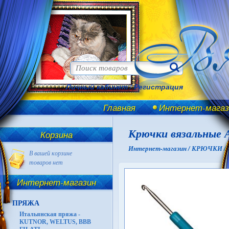
Личный кабинет
/
Регистрация
Главная
Интернет-магаз
Крючки вязальные A
Корзина
Интернет-магазин /
КРЮЧКИ /
В вашей корзине
товаров нет
Интернет-магазин
ПРЯЖА
Итальянская пряжа -
KUTNOR, WELTUS, BBB