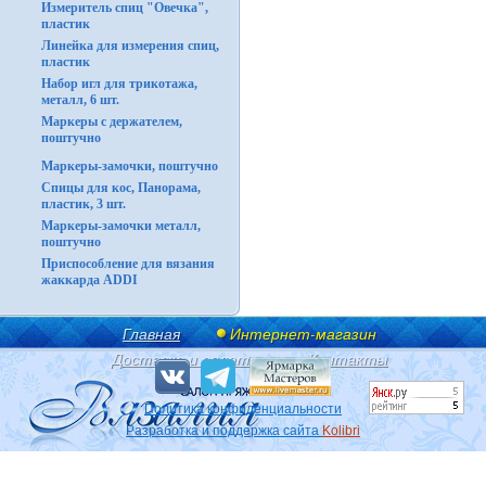
Измеритель спиц "Овечка",
пластик
Линейка для измерения спиц,
пластик
Набор игл для трикотажа,
металл, 6 шт.
Маркеры с держателем,
поштучно
Маркеры-замочки, поштучно
Спицы для кос, Панорама,
пластик, 3 шт.
Маркеры-замочки металл,
поштучно
Приспособление для вязания
жаккарда ADDI
Главная
Интернет-магазин
Доставка и оплата
Контакты
Политика конфиденциальности
Разработка и поддержка сайта
Kolibri