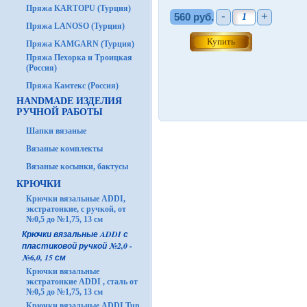
Пряжа KARTOPU (Турция)
-
+
560 руб.
Пряжа LANOSO (Турция)
Пряжа KAMGARN (Турция)
Пряжа Пехорка и Троицкая
(Россия)
Пряжа Камтекс (Россия)
HANDMADE ИЗДЕЛИЯ
РУЧНОЙ РАБОТЫ
Шапки вязаные
Вязаные комплекты
Вязаные косынки, бактусы
КРЮЧКИ
Крючки вязальные ADDI,
экстратонкие, с ручкой, от
№0,5 до №1,75, 13 см
Крючки вязальные ADDI с
пластиковой ручкой №2,0 -
№6,0, 15 см
Крючки вязальные
экстратонкие ADDI , сталь от
№0,5 до №1,75, 13 см
Крючки вязальные ADDI Tun