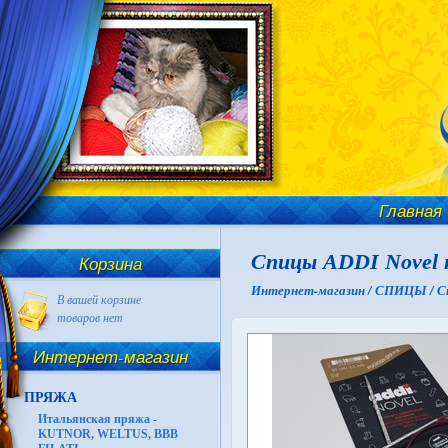
Главная
Спицы ADDI Novel к
Корзина
Интернет-магазин /
СПИЦЫ /
С
В вашей корзине
товаров нет
Интернет-магазин
ПРЯЖА
Итальянская пряжа -
KUTNOR, WELTUS, BBB