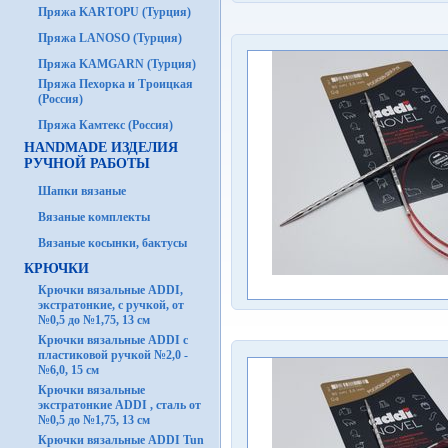
Пряжа KARTOPU (Турция)
Пряжа LANOSO (Турция)
Пряжа KAMGARN (Турция)
Пряжа Пехорка и Троицкая
(Россия)
Пряжа Камтекс (Россия)
HANDMADE ИЗДЕЛИЯ
РУЧНОЙ РАБОТЫ
Шапки вязаные
Вязаные комплекты
Вязаные косынки, бактусы
КРЮЧКИ
Крючки вязальные ADDI,
экстратонкие, с ручкой, от
№0,5 до №1,75, 13 см
Крючки вязальные ADDI с
пластиковой ручкой №2,0 -
№6,0, 15 см
Крючки вязальные
экстратонкие ADDI , сталь от
№0,5 до №1,75, 13 см
Крючки вязальные ADDI Tun