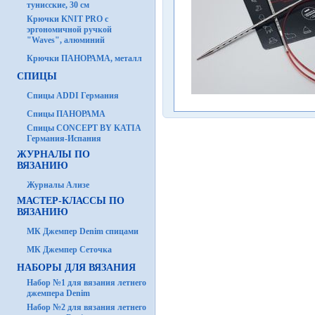
тунисские, 30 см
Крючки KNIT PRO с
эргономичной ручкой
"Waves", алюминий
Крючки ПАНОРАМА, металл
СПИЦЫ
Спицы ADDI Германия
Спицы ПАНОРАМА
Спицы CONCEPT BY KATIA
Германия-Испания
ЖУРНАЛЫ ПО
ВЯЗАНИЮ
Журналы Ализе
МАСТЕР-КЛАССЫ ПО
ВЯЗАНИЮ
МК Джемпер Denim спицами
МК Джемпер Сеточка
НАБОРЫ ДЛЯ ВЯЗАНИЯ
Набор №1 для вязания летнего
джемпера Denim
Набор №2 для вязания летнего