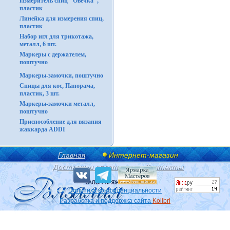
Измеритель спиц "Овечка",
пластик
Линейка для измерения спиц,
пластик
Набор игл для трикотажа,
металл, 6 шт.
Маркеры с держателем,
поштучно
Маркеры-замочки, поштучно
Спицы для кос, Панорама,
пластик, 3 шт.
Маркеры-замочки металл,
поштучно
Приспособление для вязания
жаккарда ADDI
Главная
Интернет-магазин
Доставка и оплата
Контакты
Политика конфиденциальности
Разработка и поддержка сайта
Kolibri