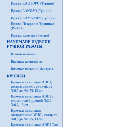
Пряжа KARTOPU (Турция)
Пряжа LANOSO (Турция)
Пряжа KAMGARN (Турция)
Пряжа Пехорка и Троицкая
(Россия)
Пряжа Камтекс (Россия)
HANDMADE ИЗДЕЛИЯ
РУЧНОЙ РАБОТЫ
Шапки вязаные
Вязаные комплекты
Вязаные косынки, бактусы
КРЮЧКИ
Крючки вязальные ADDI,
экстратонкие, с ручкой, от
№0,5 до №1,75, 13 см
Крючки вязальные ADDI с
пластиковой ручкой №2,0 -
№6,0, 15 см
Крючки вязальные
экстратонкие ADDI , сталь от
№0,5 до №1,75, 13 см
Крючки вязальные ADDI Tun