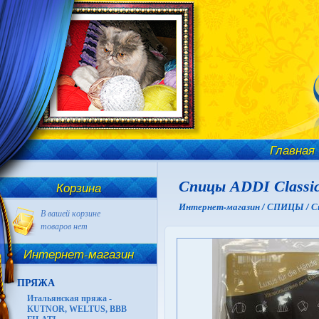
Главная
Спицы ADDI Classic
Корзина
Интернет-магазин /
СПИЦЫ /
С
В вашей корзине
товаров нет
Интернет-магазин
ПРЯЖА
Итальянская пряжа -
KUTNOR, WELTUS, BBB