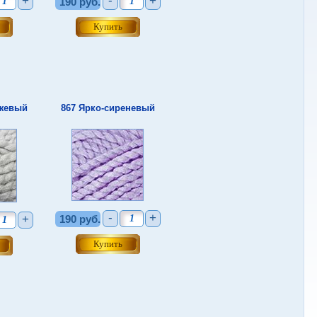
+
-
+
190 руб.
ежевый
867 Ярко-сиреневый
-
+
+
190 руб.