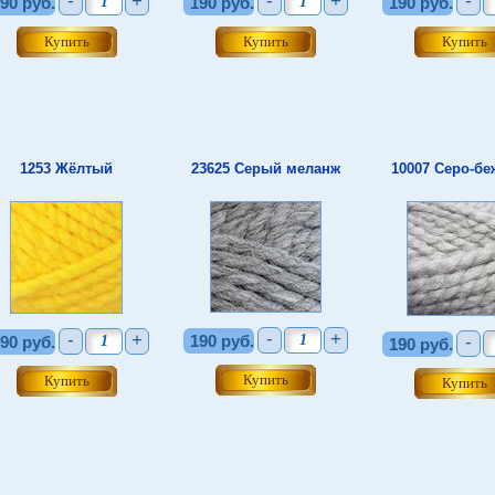
-
+
-
+
-
90 руб.
190 руб.
190 руб.
1253 Жёлтый
23625 Серый меланж
10007 Серо-б
-
+
-
+
190 руб.
-
90 руб.
190 руб.