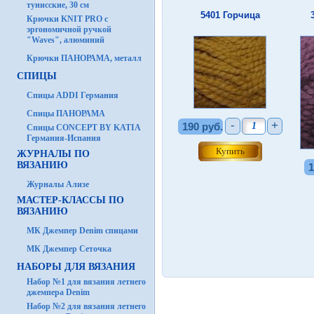
тунисские, 30 см
5401 Горчица
Крючки KNIT PRO с
эргономичной ручкой
"Waves", алюминий
Крючки ПАНОРАМА, металл
СПИЦЫ
Спицы ADDI Германия
Спицы ПАНОРАМА
-
+
190 руб.
Спицы CONCEPT BY KATIA
Германия-Испания
ЖУРНАЛЫ ПО
ВЯЗАНИЮ
1
Журналы Ализе
МАСТЕР-КЛАССЫ ПО
ВЯЗАНИЮ
МК Джемпер Denim спицами
МК Джемпер Сеточка
НАБОРЫ ДЛЯ ВЯЗАНИЯ
Набор №1 для вязания летнего
джемпера Denim
Набор №2 для вязания летнего