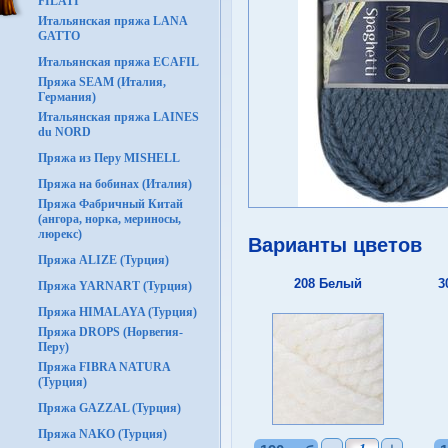
FILATI
Итальянская пряжа LANA
GATTO
Итальянская пряжа ECAFIL
Пряжа SEAM (Италия,
Германия)
Итальянская пряжа LAINES
du NORD
Пряжа из Перу MISHELL
Пряжа на бобинах (Италия)
Пряжа Фабричный Китай
(ангора, норка, мериносы,
люрекс)
Варианты цветов
Пряжа ALIZE (Турция)
208 Белый
3
Пряжа YARNART (Турция)
Пряжа HIMALAYA (Турция)
Пряжа DROPS (Норвегия-
Перу)
Пряжа FIBRA NATURA
(Турция)
Пряжа GAZZAL (Турция)
Пряжа NAKO (Турция)