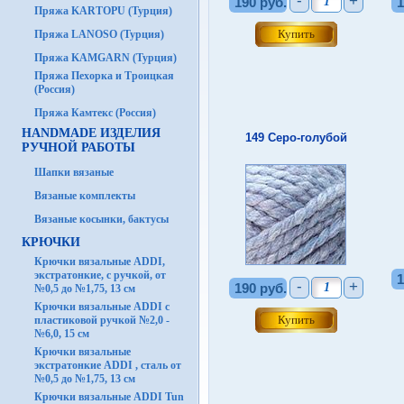
-
+
190 руб.
1
Пряжа KARTOPU (Турция)
Пряжа LANOSO (Турция)
Пряжа KAMGARN (Турция)
Пряжа Пехорка и Троицкая
(Россия)
Пряжа Камтекс (Россия)
HANDMADE ИЗДЕЛИЯ
149 Серо-голубой
РУЧНОЙ РАБОТЫ
Шапки вязаные
Вязаные комплекты
Вязаные косынки, бактусы
КРЮЧКИ
Крючки вязальные ADDI,
экстратонкие, с ручкой, от
1
-
+
190 руб.
№0,5 до №1,75, 13 см
Крючки вязальные ADDI с
пластиковой ручкой №2,0 -
№6,0, 15 см
Крючки вязальные
экстратонкие ADDI , сталь от
№0,5 до №1,75, 13 см
Крючки вязальные ADDI Tun