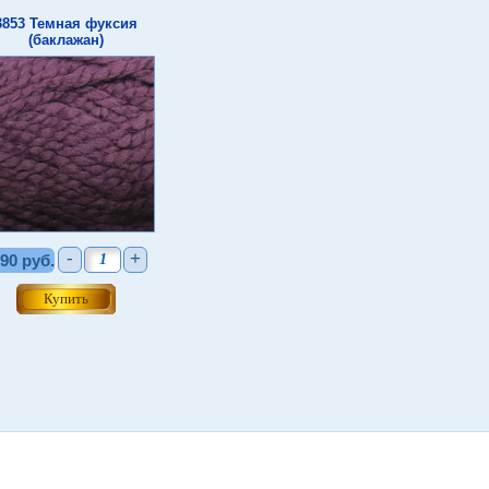
3853 Темная фуксия
(баклажан)
-
+
90 руб.