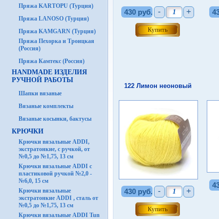
Пряжа KARTOPU (Турция)
-
+
430 руб.
4
Пряжа LANOSO (Турция)
Пряжа KAMGARN (Турция)
Пряжа Пехорка и Троицкая
(Россия)
Пряжа Камтекс (Россия)
HANDMADE ИЗДЕЛИЯ
РУЧНОЙ РАБОТЫ
122 Лимон неоновый
Шапки вязаные
Вязаные комплекты
Вязаные косынки, бактусы
КРЮЧКИ
Крючки вязальные ADDI,
экстратонкие, с ручкой, от
№0,5 до №1,75, 13 см
Крючки вязальные ADDI с
пластиковой ручкой №2,0 -
№6,0, 15 см
4
-
+
Крючки вязальные
430 руб.
экстратонкие ADDI , сталь от
№0,5 до №1,75, 13 см
Крючки вязальные ADDI Tun