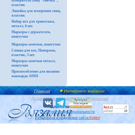
Измеритель спиц "Овечка",
пластик
Линейка для измерения спиц,
пластик
Набор игл для трикотажа,
металл, 6 шт.
Маркеры с держателем,
поштучно
Маркеры-замочки, поштучно
Спицы для кос, Панорама,
пластик, 3 шт.
Маркеры-замочки металл,
поштучно
Приспособление для вязания
жаккарда ADDI
Главная
Интернет-магазин
Доставка и оплата
Контакты
Политика конфиденциальности
Разработка и поддержка сайта
Kolibri