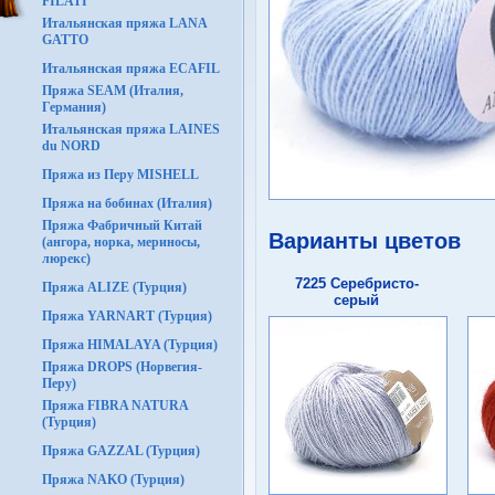
FILATI
Итальянская пряжа LANA
GATTO
Итальянская пряжа ECAFIL
Пряжа SEAM (Италия,
Германия)
Итальянская пряжа LAINES
du NORD
Пряжа из Перу MISHELL
Пряжа на бобинах (Италия)
Пряжа Фабричный Китай
Варианты цветов
(ангора, норка, мериносы,
люрекс)
7225 Серебристо-
Пряжа ALIZE (Турция)
серый
Пряжа YARNART (Турция)
Пряжа HIMALAYA (Турция)
Пряжа DROPS (Норвегия-
Перу)
Пряжа FIBRA NATURA
(Турция)
Пряжа GAZZAL (Турция)
Пряжа NAKO (Турция)