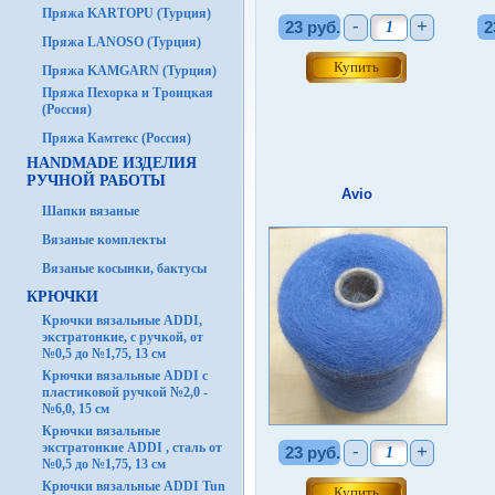
Пряжа KARTOPU (Турция)
-
+
23 руб.
2
Пряжа LANOSO (Турция)
Пряжа KAMGARN (Турция)
Пряжа Пехорка и Троицкая
(Россия)
Пряжа Камтекс (Россия)
HANDMADE ИЗДЕЛИЯ
РУЧНОЙ РАБОТЫ
Avio
Шапки вязаные
Вязаные комплекты
Вязаные косынки, бактусы
КРЮЧКИ
Крючки вязальные ADDI,
экстратонкие, с ручкой, от
№0,5 до №1,75, 13 см
Крючки вязальные ADDI с
пластиковой ручкой №2,0 -
№6,0, 15 см
Крючки вязальные
экстратонкие ADDI , сталь от
-
+
23 руб.
№0,5 до №1,75, 13 см
Крючки вязальные ADDI Tun