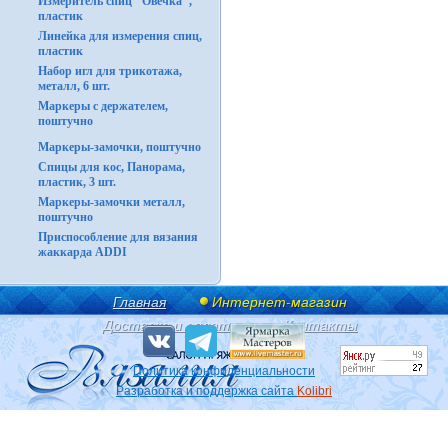
Измеритель спиц "Овечка",
пластик
Линейка для измерения спиц,
пластик
Набор игл для трикотажа,
металл, 6 шт.
Маркеры с держателем,
поштучно
Маркеры-замочки, поштучно
Спицы для кос, Панорама,
пластик, 3 шт.
Маркеры-замочки металл,
поштучно
Приспособление для вязания
жаккарда ADDI
Главная
Интернет-магазин
Доставка и оплата
Контакты
Политика конфиденциальности
Разработка и поддержка сайта
Kolibri