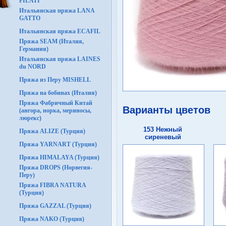
FILATI
Итальянская пряжа LANA
GATTO
Итальянская пряжа ECAFIL
Пряжа SEAM (Италия,
Германия)
Итальянская пряжа LAINES
du NORD
Пряжа из Перу MISHELL
Пряжа на бобинах (Италия)
Пряжа Фабричный Китай
Варианты цветов
(ангора, норка, мериносы,
люрекс)
153 Нежный
Пряжа ALIZE (Турция)
сиреневый
Пряжа YARNART (Турция)
Пряжа HIMALAYA (Турция)
Пряжа DROPS (Норвегия-
Перу)
Пряжа FIBRA NATURA
(Турция)
Пряжа GAZZAL (Турция)
Пряжа NAKO (Турция)