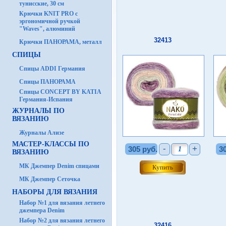
тунисские, 30 см
Крючки KNIT PRO с
эргономичной ручкой
"Waves", алюминий
32413
Крючки ПАНОРАМА, металл
СПИЦЫ
Спицы ADDI Германия
Спицы ПАНОРАМА
Спицы CONCEPT BY KATIA
Германия-Испания
ЖУРНАЛЫ ПО
ВЯЗАНИЮ
Журналы Ализе
МАСТЕР-КЛАССЫ ПО
-
+
305 руб.
3
ВЯЗАНИЮ
МК Джемпер Denim спицами
МК Джемпер Сеточка
НАБОРЫ ДЛЯ ВЯЗАНИЯ
Набор №1 для вязания летнего
джемпера Denim
Набор №2 для вязания летнего
32416