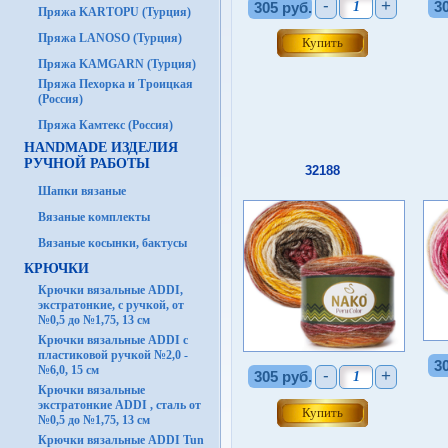
-
+
3
305 руб.
Пряжа KARTOPU (Турция)
Пряжа LANOSO (Турция)
Пряжа KAMGARN (Турция)
Пряжа Пехорка и Троицкая
(Россия)
Пряжа Камтекс (Россия)
HANDMADE ИЗДЕЛИЯ
РУЧНОЙ РАБОТЫ
32188
Шапки вязаные
Вязаные комплекты
Вязаные косынки, бактусы
КРЮЧКИ
Крючки вязальные ADDI,
экстратонкие, с ручкой, от
№0,5 до №1,75, 13 см
Крючки вязальные ADDI с
пластиковой ручкой №2,0 -
3
№6,0, 15 см
-
+
305 руб.
Крючки вязальные
экстратонкие ADDI , сталь от
№0,5 до №1,75, 13 см
Крючки вязальные ADDI Tun