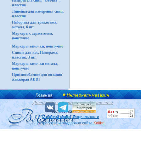
Измеритель спиц "Овечка",
пластик
Линейка для измерения спиц,
пластик
Набор игл для трикотажа,
металл, 6 шт.
Маркеры с держателем,
поштучно
Маркеры-замочки, поштучно
Спицы для кос, Панорама,
пластик, 3 шт.
Маркеры-замочки металл,
поштучно
Приспособление для вязания
жаккарда ADDI
Главная
Интернет-магазин
Доставка и оплата
Контакты
Политика конфиденциальности
Разработка и поддержка сайта
Kolibri