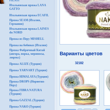
FILATI
Итальянская пряжа LANA
GATTO
Итальянская пряжа ECAFIL
Пряжа SEAM (Италия,
Германия)
Итальянская пряжа LAINES
du NORD
Пряжа из Перу MISHELL
Пряжа на бобинах (Италия)
Пряжа Фабричный Китай
Варианты цветов
(ангора, норка, мериносы,
люрекс)
32182
Пряжа ALIZE (Турция)
Пряжа YARNART (Турция)
Пряжа HIMALAYA (Турция)
Пряжа DROPS (Норвегия-
Перу)
Пряжа FIBRA NATURA
(Турция)
Пряжа GAZZAL (Турция)
Пряжа NAKO (Турция)