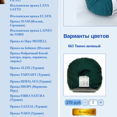
FILATI
Итальянская пряжа LANA
GATTO
Итальянская пряжа ECAFIL
Пряжа SEAM (Италия,
Германия)
Итальянская пряжа LAINES
du NORD
Варианты цветов
Пряжа из Перу MISHELL
663 Темно-зеленый
Пряжа на бобинах (Италия)
Пряжа Фабричный Китай
(ангора, норка, мериносы,
люрекс)
Пряжа ALIZE (Турция)
Пряжа YARNART (Турция)
Пряжа HIMALAYA (Турция)
Пряжа DROPS (Норвегия-
Перу)
Пряжа FIBRA NATURA
(Турция)
-
+
270 руб.
Пряжа GAZZAL (Турция)
Пряжа NAKO (Турция)