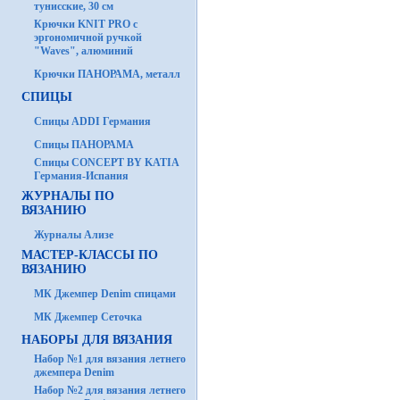
тунисские, 30 см
Крючки KNIT PRO с
эргономичной ручкой
"Waves", алюминий
Крючки ПАНОРАМА, металл
СПИЦЫ
Спицы ADDI Германия
Спицы ПАНОРАМА
Спицы CONCEPT BY KATIA
Германия-Испания
ЖУРНАЛЫ ПО
ВЯЗАНИЮ
Журналы Ализе
МАСТЕР-КЛАССЫ ПО
ВЯЗАНИЮ
МК Джемпер Denim спицами
МК Джемпер Сеточка
НАБОРЫ ДЛЯ ВЯЗАНИЯ
Набор №1 для вязания летнего
джемпера Denim
Набор №2 для вязания летнего