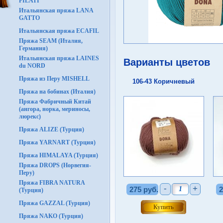
FILATI
Итальянская пряжа LANA
GATTO
Итальянская пряжа ECAFIL
Пряжа SEAM (Италия,
Германия)
Итальянская пряжа LAINES
Варианты цветов
du NORD
Пряжа из Перу MISHELL
106-43 Коричневый
Пряжа на бобинах (Италия)
Пряжа Фабричный Китай
(ангора, норка, мериносы,
люрекс)
Пряжа ALIZE (Турция)
Пряжа YARNART (Турция)
Пряжа HIMALAYA (Турция)
Пряжа DROPS (Норвегия-
Перу)
Пряжа FIBRA NATURA
-
+
275 руб.
2
(Турция)
Пряжа GAZZAL (Турция)
Пряжа NAKO (Турция)