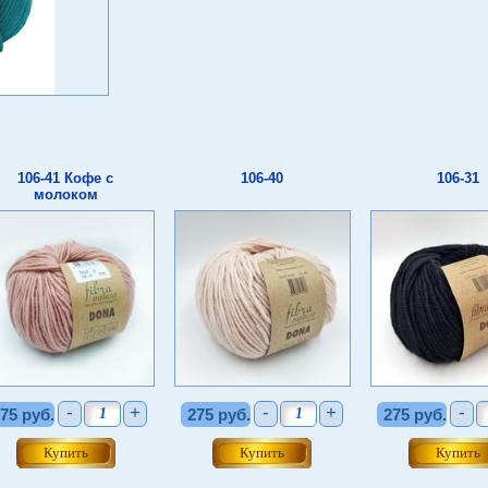
106-41 Кофе с
106-40
106-31
молоком
-
+
-
+
-
75 руб.
275 руб.
275 руб.