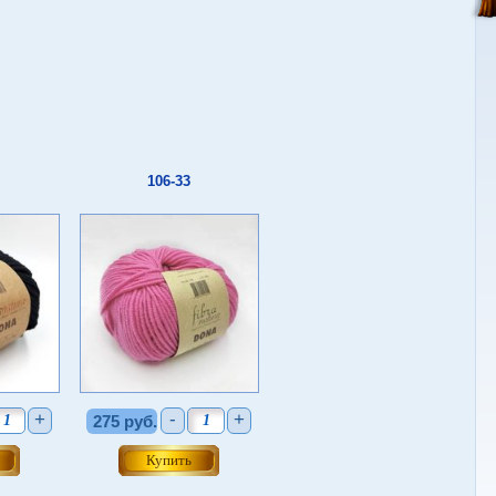
106-33
+
-
+
275 руб.