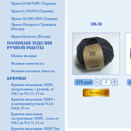
Пряжа KARTOPU (Турция)
Пряжа LANOSO (Турция)
Пряжа KAMGARN (Турция)
106-30
Пряжа Пехорка и Троицкая
(Россия)
Пряжа Камтекс (Россия)
HANDMADE ИЗДЕЛИЯ
РУЧНОЙ РАБОТЫ
Шапки вязаные
Вязаные комплекты
Вязаные косынки, бактусы
КРЮЧКИ
-
+
275 руб.
2
Крючки вязальные ADDI,
экстратонкие, с ручкой, от
№0,5 до №1,75, 13 см
Крючки вязальные ADDI с
пластиковой ручкой №2,0 -
№6,0, 15 см
Крючки вязальные
экстратонкие ADDI , сталь от
№0,5 до №1,75, 13 см
Крючки вязальные ADDI Tun