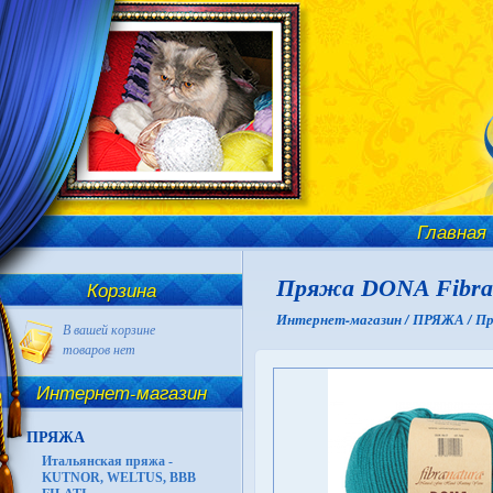
Главная
Пряжа DONA Fibra 
Корзина
Интернет-магазин /
ПРЯЖА /
Пр
В вашей корзине
товаров нет
Интернет-магазин
ПРЯЖА
Итальянская пряжа -
KUTNOR, WELTUS, BBB