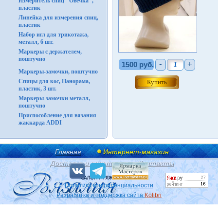
Измеритель спиц "Овечка",
пластик
Линейка для измерения спиц,
пластик
Набор игл для трикотажа,
металл, 6 шт.
Маркеры с держателем,
поштучно
-
+
1500 руб.
Маркеры-замочки, поштучно
Спицы для кос, Панорама,
пластик, 3 шт.
Маркеры-замочки металл,
поштучно
Приспособление для вязания
жаккарда ADDI
Главная
Интернет-магазин
Доставка и оплата
Контакты
Политика конфиденциальности
Разработка и поддержка сайта
Kolibri