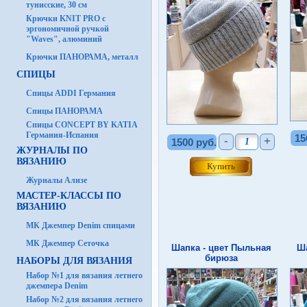
тунисские, 30 см
Крючки KNIT PRO с
эргономичной ручкой
"Waves", алюминий
Крючки ПАНОРАМА, металл
СПИЦЫ
Спицы ADDI Германия
Спицы ПАНОРАМА
Спицы CONCEPT BY KATIA
Германия-Испания
15
-
+
1500 руб.
ЖУРНАЛЫ ПО
ВЯЗАНИЮ
Журналы Ализе
МАСТЕР-КЛАССЫ ПО
ВЯЗАНИЮ
МК Джемпер Denim спицами
МК Джемпер Сеточка
Шапка - цвет Пыльная
Ша
бирюза
НАБОРЫ ДЛЯ ВЯЗАНИЯ
Набор №1 для вязания летнего
джемпера Denim
Набор №2 для вязания летнего