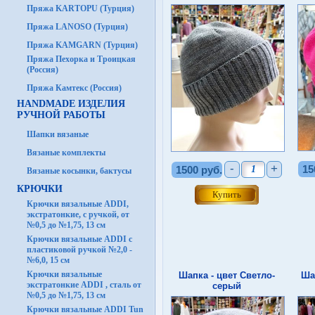
Пряжа KARTOPU (Турция)
Пряжа LANOSO (Турция)
Пряжа KAMGARN (Турция)
Пряжа Пехорка и Троицкая
(Россия)
Пряжа Камтекс (Россия)
HANDMADE ИЗДЕЛИЯ
РУЧНОЙ РАБОТЫ
Шапки вязаные
Вязаные комплекты
-
+
15
1500 руб.
Вязаные косынки, бактусы
КРЮЧКИ
Крючки вязальные ADDI,
экстратонкие, с ручкой, от
№0,5 до №1,75, 13 см
Крючки вязальные ADDI с
пластиковой ручкой №2,0 -
№6,0, 15 см
Крючки вязальные
Шапка - цвет Светло-
Ша
экстратонкие ADDI , сталь от
серый
№0,5 до №1,75, 13 см
Крючки вязальные ADDI Tun