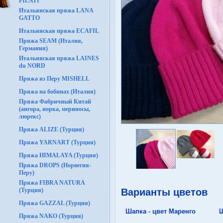
FILATI
Итальянская пряжа LANA
GATTO
Итальянская пряжа ECAFIL
Пряжа SEAM (Италия,
Германия)
Итальянская пряжа LAINES
du NORD
Пряжа из Перу MISHELL
Пряжа на бобинах (Италия)
Пряжа Фабричный Китай
(ангора, норка, мериносы,
люрекс)
Пряжа ALIZE (Турция)
Пряжа YARNART (Турция)
Пряжа HIMALAYA (Турция)
Пряжа DROPS (Норвегия-
Перу)
Пряжа FIBRA NATURA
(Турция)
Варианты цветов
Пряжа GAZZAL (Турция)
Шапка - цвет Маренго
Ш
Пряжа NAKO (Турция)