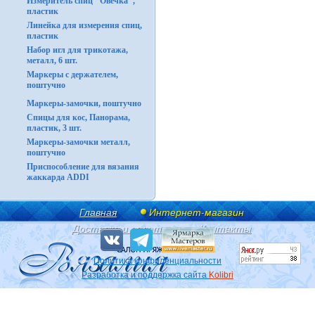
Измеритель спиц "Овечка",
пластик
Линейка для измерения спиц,
пластик
Набор игл для трикотажа,
металл, 6 шт.
Маркеры с держателем,
поштучно
Маркеры-замочки, поштучно
Спицы для кос, Панорама,
пластик, 3 шт.
Маркеры-замочки металл,
поштучно
Приспособление для вязания
жаккарда ADDI
Главная
Интернет-магазин
Доставка и оплата
Контакты
Политика конфиденциальности
Разработка и поддержка сайта
Kolibri