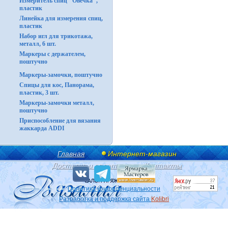
Измеритель спиц "Овечка",
пластик
Линейка для измерения спиц,
пластик
Набор игл для трикотажа,
металл, 6 шт.
Маркеры с держателем,
поштучно
Маркеры-замочки, поштучно
Спицы для кос, Панорама,
пластик, 3 шт.
Маркеры-замочки металл,
поштучно
Приспособление для вязания
жаккарда ADDI
Главная
Интернет-магазин
Доставка и оплата
Контакты
Политика конфиденциальности
Разработка и поддержка сайта
Kolibri