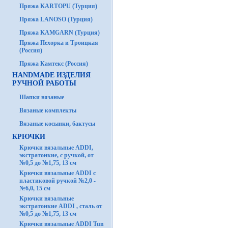
Пряжа KARTOPU (Турция)
Пряжа LANOSO (Турция)
Пряжа KAMGARN (Турция)
Пряжа Пехорка и Троицкая
(Россия)
Пряжа Камтекс (Россия)
HANDMADE ИЗДЕЛИЯ
РУЧНОЙ РАБОТЫ
Шапки вязаные
Вязаные комплекты
Вязаные косынки, бактусы
КРЮЧКИ
Крючки вязальные ADDI,
экстратонкие, с ручкой, от
№0,5 до №1,75, 13 см
Крючки вязальные ADDI с
пластиковой ручкой №2,0 -
№6,0, 15 см
Крючки вязальные
экстратонкие ADDI , сталь от
№0,5 до №1,75, 13 см
Крючки вязальные ADDI Tun