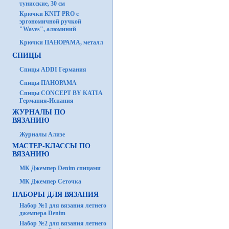
тунисские, 30 см
Крючки KNIT PRO с
эргономичной ручкой
"Waves", алюминий
Крючки ПАНОРАМА, металл
СПИЦЫ
Спицы ADDI Германия
Спицы ПАНОРАМА
Спицы CONCEPT BY KATIA
Германия-Испания
ЖУРНАЛЫ ПО
ВЯЗАНИЮ
Журналы Ализе
МАСТЕР-КЛАССЫ ПО
ВЯЗАНИЮ
МК Джемпер Denim спицами
МК Джемпер Сеточка
НАБОРЫ ДЛЯ ВЯЗАНИЯ
Набор №1 для вязания летнего
джемпера Denim
Набор №2 для вязания летнего