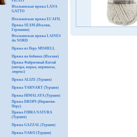
FILATI
Итальянская пряжа LANA
GATTO
Итальянская пряжа ECAFIL
Пряжа SEAM (Италия,
Германия)
Итальянская пряжа LAINES
du NORD
Пряжа из Перу MISHELL
Пряжа на бобинах (Италия)
Пряжа Фабричный Китай
(ангора, норка, мериносы,
люрекс)
Пряжа ALIZE (Турция)
Пряжа YARNART (Турция)
Пряжа HIMALAYA (Турция)
Пряжа DROPS (Норвегия-
Перу)
Пряжа FIBRA NATURA
(Турция)
Пряжа GAZZAL (Турция)
Пряжа NAKO (Турция)