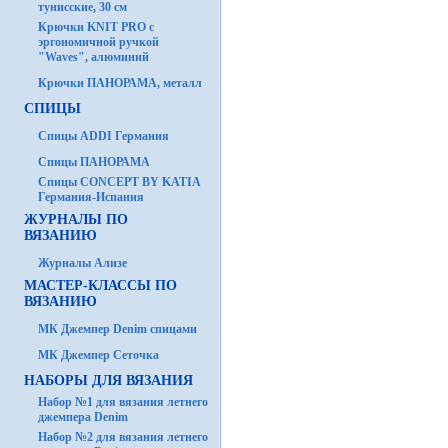
тунисские, 30 см
Крючки KNIT PRO с
эргономичной ручкой
"Waves", алюминий
Крючки ПАНОРАМА, металл
СПИЦЫ
Спицы ADDI Германия
Спицы ПАНОРАМА
Спицы CONCEPT BY KATIA
Германия-Испания
ЖУРНАЛЫ ПО
ВЯЗАНИЮ
Журналы Ализе
МАСТЕР-КЛАССЫ ПО
ВЯЗАНИЮ
МК Джемпер Denim спицами
МК Джемпер Сеточка
НАБОРЫ ДЛЯ ВЯЗАНИЯ
Набор №1 для вязания летнего
джемпера Denim
Набор №2 для вязания летнего