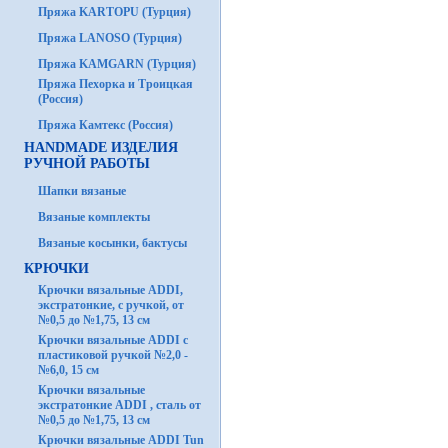
Пряжа KARTOPU (Турция)
Пряжа LANOSO (Турция)
Пряжа KAMGARN (Турция)
Пряжа Пехорка и Троицкая
(Россия)
Пряжа Камтекс (Россия)
HANDMADE ИЗДЕЛИЯ
РУЧНОЙ РАБОТЫ
Шапки вязаные
Вязаные комплекты
Вязаные косынки, бактусы
КРЮЧКИ
Крючки вязальные ADDI,
экстратонкие, с ручкой, от
№0,5 до №1,75, 13 см
Крючки вязальные ADDI с
пластиковой ручкой №2,0 -
№6,0, 15 см
Крючки вязальные
экстратонкие ADDI , сталь от
№0,5 до №1,75, 13 см
Крючки вязальные ADDI Tun