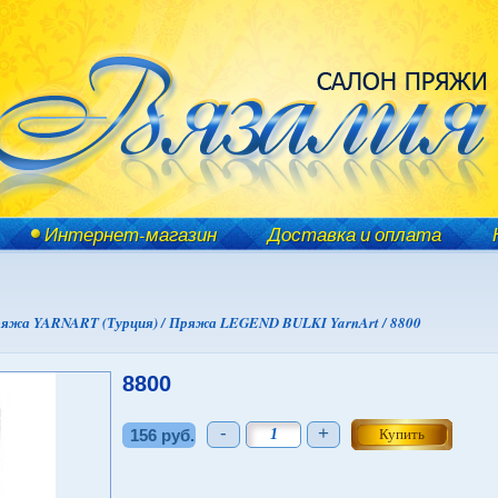
Интернет-магазин
Доставка и оплата
яжа YARNART (Турция) /
Пряжа LEGEND BULKI YarnArt /
8800
8800
-
+
156 руб.