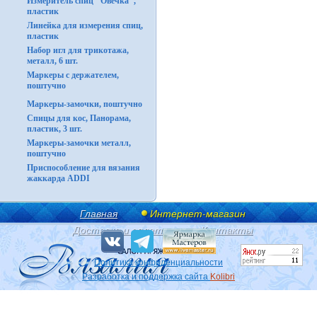
Измеритель спиц "Овечка",
пластик
Линейка для измерения спиц,
пластик
Набор игл для трикотажа,
металл, 6 шт.
Маркеры с держателем,
поштучно
Маркеры-замочки, поштучно
Спицы для кос, Панорама,
пластик, 3 шт.
Маркеры-замочки металл,
поштучно
Приспособление для вязания
жаккарда ADDI
Главная
Интернет-магазин
Доставка и оплата
Контакты
Политика конфиденциальности
Разработка и поддержка сайта
Kolibri