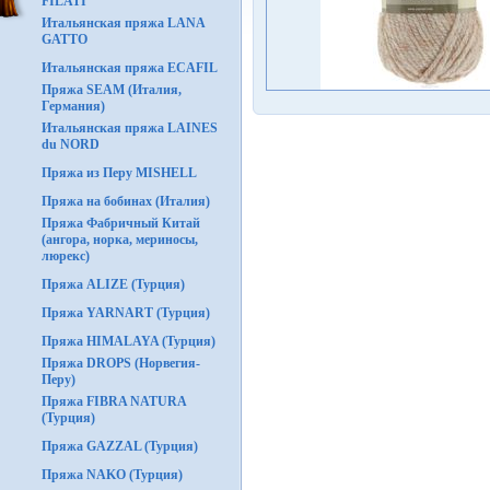
FILATI
Итальянская пряжа LANA
GATTO
Итальянская пряжа ECAFIL
Пряжа SEAM (Италия,
Германия)
Итальянская пряжа LAINES
du NORD
Пряжа из Перу MISHELL
Пряжа на бобинах (Италия)
Пряжа Фабричный Китай
(ангора, норка, мериносы,
люрекс)
Пряжа ALIZE (Турция)
Пряжа YARNART (Турция)
Пряжа HIMALAYA (Турция)
Пряжа DROPS (Норвегия-
Перу)
Пряжа FIBRA NATURA
(Турция)
Пряжа GAZZAL (Турция)
Пряжа NAKO (Турция)