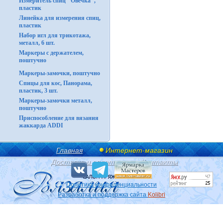
Измеритель спиц "Овечка",
пластик
Линейка для измерения спиц,
пластик
Набор игл для трикотажа,
металл, 6 шт.
Маркеры с держателем,
поштучно
Маркеры-замочки, поштучно
Спицы для кос, Панорама,
пластик, 3 шт.
Маркеры-замочки металл,
поштучно
Приспособление для вязания
жаккарда ADDI
Главная
Интернет-магазин
Доставка и оплата
Контакты
Политика конфиденциальности
Разработка и поддержка сайта
Kolibri