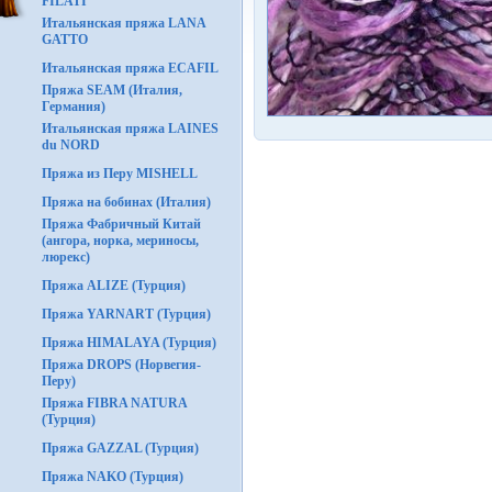
FILATI
Итальянская пряжа LANA
GATTO
Итальянская пряжа ECAFIL
Пряжа SEAM (Италия,
Германия)
Итальянская пряжа LAINES
du NORD
Пряжа из Перу MISHELL
Пряжа на бобинах (Италия)
Пряжа Фабричный Китай
(ангора, норка, мериносы,
люрекс)
Пряжа ALIZE (Турция)
Пряжа YARNART (Турция)
Пряжа HIMALAYA (Турция)
Пряжа DROPS (Норвегия-
Перу)
Пряжа FIBRA NATURA
(Турция)
Пряжа GAZZAL (Турция)
Пряжа NAKO (Турция)