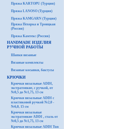
Пряжа KARTOPU (Турция)
Пряжа LANOSO (Турция)
Пряжа KAMGARN (Турция)
Пряжа Пехорка и Троицкая
(Россия)
Пряжа Камтекс (Россия)
HANDMADE ИЗДЕЛИЯ
РУЧНОЙ РАБОТЫ
Шапки вязаные
Вязаные комплекты
Вязаные косынки, бактусы
КРЮЧКИ
Крючки вязальные ADDI,
экстратонкие, с ручкой, от
№0,5 до №1,75, 13 см
Крючки вязальные ADDI с
пластиковой ручкой №2,0 -
№6,0, 15 см
Крючки вязальные
экстратонкие ADDI , сталь от
№0,5 до №1,75, 13 см
Крючки вязальные ADDI Tun