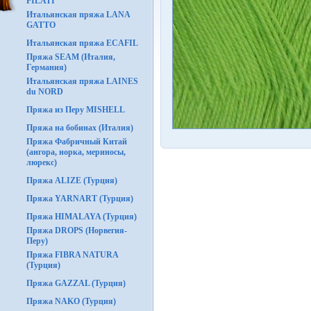
FILATI
Итальянская пряжа LANA
GATTO
Итальянская пряжа ECAFIL
Пряжа SEAM (Италия,
Германия)
Итальянская пряжа LAINES
du NORD
Пряжа из Перу MISHELL
Пряжа на бобинах (Италия)
Пряжа Фабричный Китай
(ангора, норка, мериносы,
люрекс)
Пряжа ALIZE (Турция)
Пряжа YARNART (Турция)
Пряжа HIMALAYA (Турция)
Пряжа DROPS (Норвегия-
Перу)
Пряжа FIBRA NATURA
(Турция)
Пряжа GAZZAL (Турция)
Пряжа NAKO (Турция)