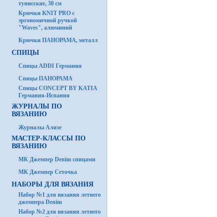
тунисские, 30 см
Крючки KNIT PRO с
эргономичной ручкой
"Waves", алюминий
Крючки ПАНОРАМА, металл
СПИЦЫ
Спицы ADDI Германия
Спицы ПАНОРАМА
Спицы CONCEPT BY KATIA
Германия-Испания
ЖУРНАЛЫ ПО
ВЯЗАНИЮ
Журналы Ализе
МАСТЕР-КЛАССЫ ПО
ВЯЗАНИЮ
МК Джемпер Denim спицами
МК Джемпер Сеточка
НАБОРЫ ДЛЯ ВЯЗАНИЯ
Набор №1 для вязания летнего
джемпера Denim
Набор №2 для вязания летнего