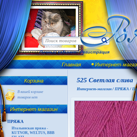
Личный кабинет
/
Регистрация
Главная
Интернет-магаз
525 Светлая слива
Корзина
Интернет-магазин /
ПРЯЖА /
Пр
В вашей корзине
товаров нет
Интернет-магазин
ПРЯЖА
Итальянская пряжа -
KUTNOR, WELTUS, BBB