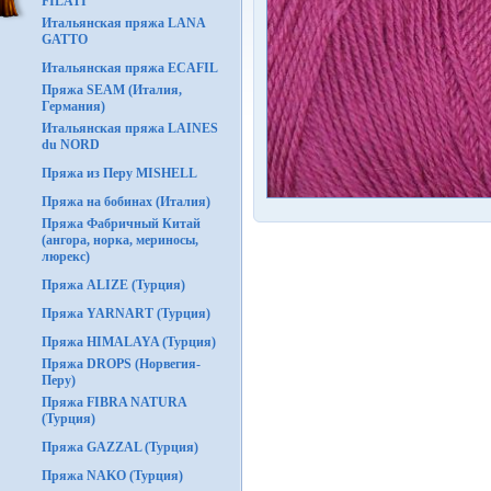
FILATI
Итальянская пряжа LANA
GATTO
Итальянская пряжа ECAFIL
Пряжа SEAM (Италия,
Германия)
Итальянская пряжа LAINES
du NORD
Пряжа из Перу MISHELL
Пряжа на бобинах (Италия)
Пряжа Фабричный Китай
(ангора, норка, мериносы,
люрекс)
Пряжа ALIZE (Турция)
Пряжа YARNART (Турция)
Пряжа HIMALAYA (Турция)
Пряжа DROPS (Норвегия-
Перу)
Пряжа FIBRA NATURA
(Турция)
Пряжа GAZZAL (Турция)
Пряжа NAKO (Турция)