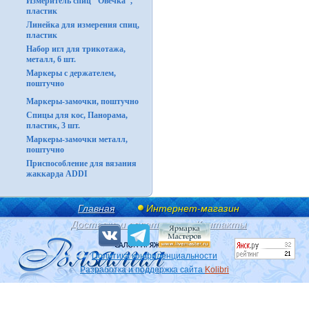
Измеритель спиц "Овечка",
пластик
Линейка для измерения спиц,
пластик
Набор игл для трикотажа,
металл, 6 шт.
Маркеры с держателем,
поштучно
Маркеры-замочки, поштучно
Спицы для кос, Панорама,
пластик, 3 шт.
Маркеры-замочки металл,
поштучно
Приспособление для вязания
жаккарда ADDI
Главная
Интернет-магазин
Доставка и оплата
Контакты
Политика конфиденциальности
Разработка и поддержка сайта
Kolibri