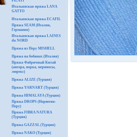
FILATI
Итальянская пряжа LANA
GATTO
Итальянская пряжа ECAFIL
Пряжа SEAM (Италия,
Германия)
Итальянская пряжа LAINES
du NORD
Пряжа из Перу MISHELL
Пряжа на бобинах (Италия)
Пряжа Фабричный Китай
(ангора, норка, мериносы,
люрекс)
Пряжа ALIZE (Турция)
Пряжа YARNART (Турция)
Пряжа HIMALAYA (Турция)
Пряжа DROPS (Норвегия-
Перу)
Пряжа FIBRA NATURA
(Турция)
Пряжа GAZZAL (Турция)
Пряжа NAKO (Турция)