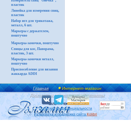
Измеритель спиц "Овечка",
пластик
Линейка для измерения спиц,
пластик
Набор игл для трикотажа,
металл, 6 шт.
Маркеры с держателем,
поштучно
Маркеры-замочки, поштучно
Спицы для кос, Панорама,
пластик, 3 шт.
Маркеры-замочки металл,
поштучно
Приспособление для вязания
жаккарда ADDI
Главная
Интернет-магазин
Доставка и оплата
Контакты
Политика конфиденциальности
Разработка и поддержка сайта
Kolibri