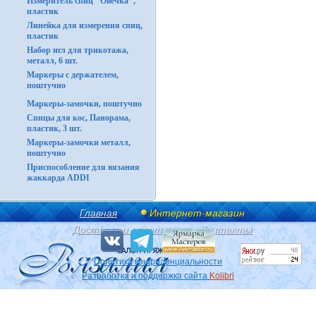
Измеритель спиц "Овечка",
пластик
Линейка для измерения спиц,
пластик
Набор игл для трикотажа,
металл, 6 шт.
Маркеры с держателем,
поштучно
Маркеры-замочки, поштучно
Спицы для кос, Панорама,
пластик, 3 шт.
Маркеры-замочки металл,
поштучно
Приспособление для вязания
жаккарда ADDI
Главная
Интернет-магазин
Доставка и оплата
Контакты
Политика конфиденциальности
Разработка и поддержка сайта
Kolibri