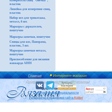
Измеритель спиц "Овечка",
пластик
Линейка для измерения спиц,
пластик
Набор игл для трикотажа,
металл, 6 шт.
Маркеры с держателем,
поштучно
Маркеры-замочки, поштучно
Спицы для кос, Панорама,
пластик, 3 шт.
Маркеры-замочки металл,
поштучно
Приспособление для вязания
жаккарда ADDI
Главная
Интернет-магазин
Доставка и оплата
Контакты
Политика конфиденциальности
Разработка и поддержка сайта
Kolibri