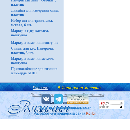
Измеритель спиц "Овечка",
пластик
Линейка для измерения спиц,
пластик
Набор игл для трикотажа,
металл, 6 шт.
Маркеры с держателем,
поштучно
Маркеры-замочки, поштучно
Спицы для кос, Панорама,
пластик, 3 шт.
Маркеры-замочки металл,
поштучно
Приспособление для вязания
жаккарда ADDI
Главная
Интернет-магазин
Доставка и оплата
Контакты
Политика конфиденциальности
Разработка и поддержка сайта
Kolibri