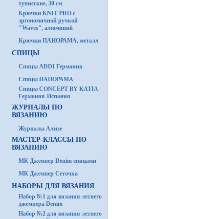
тунисские, 30 см
Крючки KNIT PRO с
эргономичной ручкой
"Waves", алюминий
Крючки ПАНОРАМА, металл
СПИЦЫ
Спицы ADDI Германия
Спицы ПАНОРАМА
Спицы CONCEPT BY KATIA
Германия-Испания
ЖУРНАЛЫ ПО
ВЯЗАНИЮ
Журналы Ализе
МАСТЕР-КЛАССЫ ПО
ВЯЗАНИЮ
МК Джемпер Denim спицами
МК Джемпер Сеточка
НАБОРЫ ДЛЯ ВЯЗАНИЯ
Набор №1 для вязания летнего
джемпера Denim
Набор №2 для вязания летнего