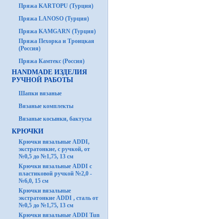
Пряжа KARTOPU (Турция)
Пряжа LANOSO (Турция)
Пряжа KAMGARN (Турция)
Пряжа Пехорка и Троицкая
(Россия)
Пряжа Камтекс (Россия)
HANDMADE ИЗДЕЛИЯ
РУЧНОЙ РАБОТЫ
Шапки вязаные
Вязаные комплекты
Вязаные косынки, бактусы
КРЮЧКИ
Крючки вязальные ADDI,
экстратонкие, с ручкой, от
№0,5 до №1,75, 13 см
Крючки вязальные ADDI с
пластиковой ручкой №2,0 -
№6,0, 15 см
Крючки вязальные
экстратонкие ADDI , сталь от
№0,5 до №1,75, 13 см
Крючки вязальные ADDI Tun