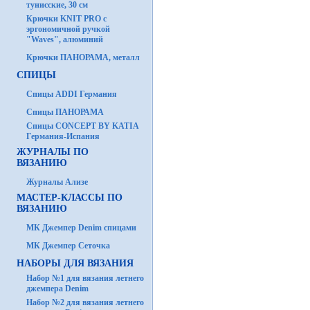
тунисские, 30 см
Крючки KNIT PRO с
эргономичной ручкой
"Waves", алюминий
Крючки ПАНОРАМА, металл
СПИЦЫ
Спицы ADDI Германия
Спицы ПАНОРАМА
Спицы CONCEPT BY KATIA
Германия-Испания
ЖУРНАЛЫ ПО
ВЯЗАНИЮ
Журналы Ализе
МАСТЕР-КЛАССЫ ПО
ВЯЗАНИЮ
МК Джемпер Denim спицами
МК Джемпер Сеточка
НАБОРЫ ДЛЯ ВЯЗАНИЯ
Набор №1 для вязания летнего
джемпера Denim
Набор №2 для вязания летнего