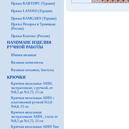
Пряжа KARTOPU (Турция)
Пряжа LANOSO (Турция)
Пряжа KAMGARN (Турция)
Пряжа Пехорка и Троицкая
(Россия)
Пряжа Камтекс (Россия)
HANDMADE ИЗДЕЛИЯ
РУЧНОЙ РАБОТЫ
Шапки вязаные
Вязаные комплекты
Вязаные косынки, бактусы
КРЮЧКИ
Крючки вязальные ADDI,
экстратонкие, с ручкой, от
№0,5 до №1,75, 13 см
Крючки вязальные ADDI с
пластиковой ручкой №2,0 -
№6,0, 15 см
Крючки вязальные
экстратонкие ADDI , сталь от
№0,5 до №1,75, 13 см
Крючки вязальные ADDI Tun