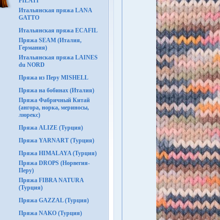
FILATI
Итальянская пряжа LANA
GATTO
Итальянская пряжа ECAFIL
Пряжа SEAM (Италия,
Германия)
Итальянская пряжа LAINES
du NORD
Пряжа из Перу MISHELL
Пряжа на бобинах (Италия)
Пряжа Фабричный Китай
(ангора, норка, мериносы,
люрекс)
Пряжа ALIZE (Турция)
Пряжа YARNART (Турция)
Пряжа HIMALAYA (Турция)
Пряжа DROPS (Норвегия-
Перу)
Пряжа FIBRA NATURA
(Турция)
Пряжа GAZZAL (Турция)
Пряжа NAKO (Турция)