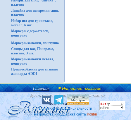
Измеритель спиц "Овечка",
пластик
Линейка для измерения спиц,
пластик
Набор игл для трикотажа,
металл, 6 шт.
Маркеры с держателем,
поштучно
Маркеры-замочки, поштучно
Спицы для кос, Панорама,
пластик, 3 шт.
Маркеры-замочки металл,
поштучно
Приспособление для вязания
жаккарда ADDI
Главная
Интернет-магазин
Доставка и оплата
Контакты
Политика конфиденциальности
Разработка и поддержка сайта
Kolibri