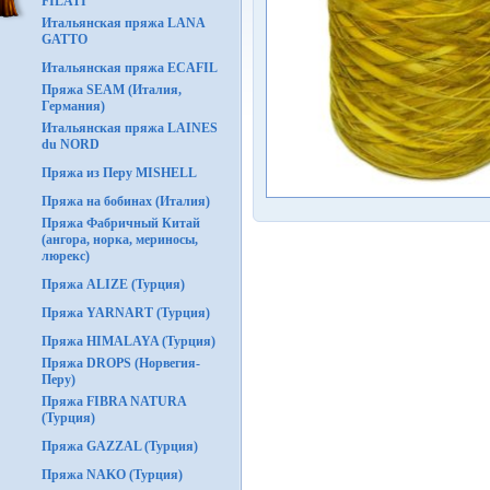
FILATI
Итальянская пряжа LANA
GATTO
Итальянская пряжа ECAFIL
Пряжа SEAM (Италия,
Германия)
Итальянская пряжа LAINES
du NORD
Пряжа из Перу MISHELL
Пряжа на бобинах (Италия)
Пряжа Фабричный Китай
(ангора, норка, мериносы,
люрекс)
Пряжа ALIZE (Турция)
Пряжа YARNART (Турция)
Пряжа HIMALAYA (Турция)
Пряжа DROPS (Норвегия-
Перу)
Пряжа FIBRA NATURA
(Турция)
Пряжа GAZZAL (Турция)
Пряжа NAKO (Турция)