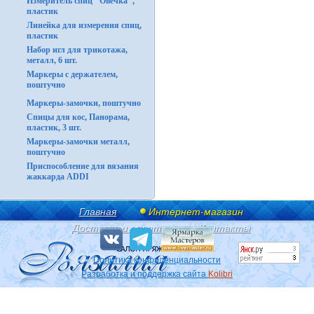
Измеритель спиц "Овечка",
пластик
Линейка для измерения спиц,
пластик
Набор игл для трикотажа,
металл, 6 шт.
Маркеры с держателем,
поштучно
Маркеры-замочки, поштучно
Спицы для кос, Панорама,
пластик, 3 шт.
Маркеры-замочки металл,
поштучно
Приспособление для вязания
жаккарда ADDI
Главная
Интернет-магазин
Доставка и оплата
Контакты
Политика конфиденциальности
Разработка и поддержка сайта
Kolibri