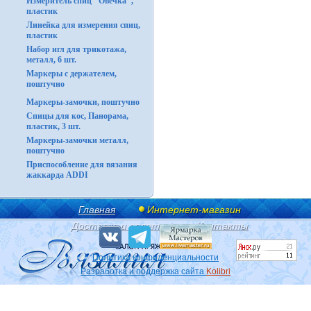
Измеритель спиц "Овечка",
пластик
Линейка для измерения спиц,
пластик
Набор игл для трикотажа,
металл, 6 шт.
Маркеры с держателем,
поштучно
Маркеры-замочки, поштучно
Спицы для кос, Панорама,
пластик, 3 шт.
Маркеры-замочки металл,
поштучно
Приспособление для вязания
жаккарда ADDI
Главная
Интернет-магазин
Доставка и оплата
Контакты
Политика конфиденциальности
Разработка и поддержка сайта
Kolibri