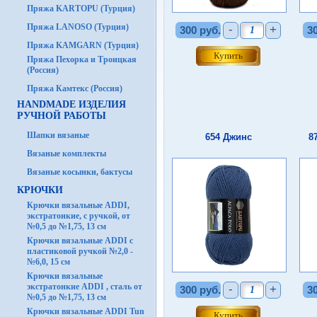
Пряжа KARTOPU (Турция)
Пряжа LANOSO (Турция)
-
+
300 руб.
3
Пряжа KAMGARN (Турция)
Пряжа Пехорка и Троицкая
(Россия)
Пряжа Камтекс (Россия)
HANDMADE ИЗДЕЛИЯ
РУЧНОЙ РАБОТЫ
Шапки вязаные
654 Джинс
8
Вязаные комплекты
Вязаные косынки, бактусы
КРЮЧКИ
Крючки вязальные ADDI,
экстратонкие, с ручкой, от
№0,5 до №1,75, 13 см
Крючки вязальные ADDI с
пластиковой ручкой №2,0 -
№6,0, 15 см
Крючки вязальные
экстратонкие ADDI , сталь от
-
+
300 руб.
3
№0,5 до №1,75, 13 см
Крючки вязальные ADDI Tun