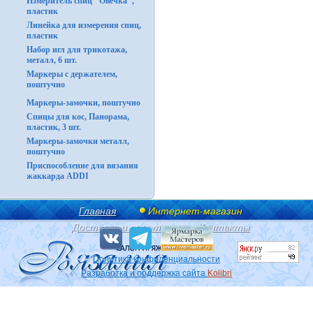
Измеритель спиц "Овечка",
пластик
Линейка для измерения спиц,
пластик
Набор игл для трикотажа,
металл, 6 шт.
Маркеры с держателем,
поштучно
Маркеры-замочки, поштучно
Спицы для кос, Панорама,
пластик, 3 шт.
Маркеры-замочки металл,
поштучно
Приспособление для вязания
жаккарда ADDI
Главная
Интернет-магазин
Доставка и оплата
Контакты
Политика конфиденциальности
Разработка и поддержка сайта
Kolibri