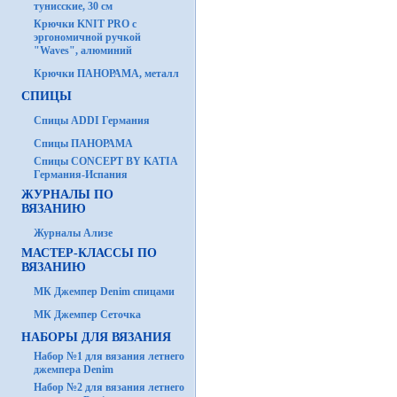
тунисские, 30 см
Крючки KNIT PRO с
эргономичной ручкой
"Waves", алюминий
Крючки ПАНОРАМА, металл
СПИЦЫ
Спицы ADDI Германия
Спицы ПАНОРАМА
Спицы CONCEPT BY KATIA
Германия-Испания
ЖУРНАЛЫ ПО
ВЯЗАНИЮ
Журналы Ализе
МАСТЕР-КЛАССЫ ПО
ВЯЗАНИЮ
МК Джемпер Denim спицами
МК Джемпер Сеточка
НАБОРЫ ДЛЯ ВЯЗАНИЯ
Набор №1 для вязания летнего
джемпера Denim
Набор №2 для вязания летнего