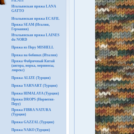
FILATI
Итальянская пряжа LANA
GATTO
Итальянская пряжа ECAFIL
Пряжа SEAM (Италия,
Германия)
Итальянская пряжа LAINES
du NORD
Пряжа из Перу MISHELL
Пряжа на бобинах (Италия)
Пряжа Фабричный Китай
(ангора, норка, мериносы,
люрекс)
Пряжа ALIZE (Турция)
Пряжа YARNART (Турция)
Пряжа HIMALAYA (Турция)
Пряжа DROPS (Норвегия-
Перу)
Пряжа FIBRA NATURA
(Турция)
Пряжа GAZZAL (Турция)
Пряжа NAKO (Турция)