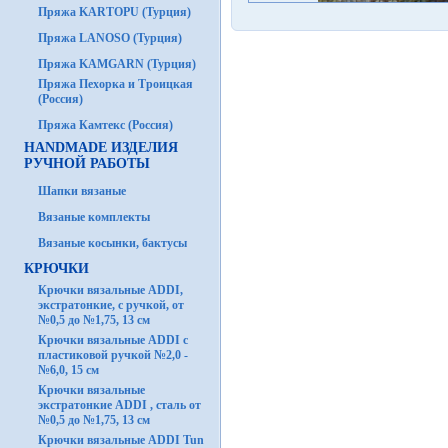
Пряжа KARTOPU (Турция)
Пряжа LANOSO (Турция)
Пряжа KAMGARN (Турция)
Пряжа Пехорка и Троицкая
(Россия)
Пряжа Камтекс (Россия)
HANDMADE ИЗДЕЛИЯ
РУЧНОЙ РАБОТЫ
Шапки вязаные
Вязаные комплекты
Вязаные косынки, бактусы
КРЮЧКИ
Крючки вязальные ADDI,
экстратонкие, с ручкой, от
№0,5 до №1,75, 13 см
Крючки вязальные ADDI с
пластиковой ручкой №2,0 -
№6,0, 15 см
Крючки вязальные
экстратонкие ADDI , сталь от
№0,5 до №1,75, 13 см
Крючки вязальные ADDI Tun