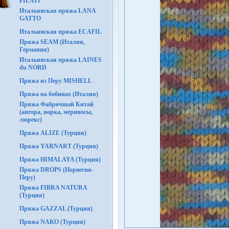
FILATI
Итальянская пряжа LANA
GATTO
Итальянская пряжа ECAFIL
Пряжа SEAM (Италия,
Германия)
Итальянская пряжа LAINES
du NORD
Пряжа из Перу MISHELL
Пряжа на бобинах (Италия)
Пряжа Фабричный Китай
(ангора, норка, мериносы,
люрекс)
Пряжа ALIZE (Турция)
Пряжа YARNART (Турция)
Пряжа HIMALAYA (Турция)
Пряжа DROPS (Норвегия-
Перу)
Пряжа FIBRA NATURA
(Турция)
Пряжа GAZZAL (Турция)
Пряжа NAKO (Турция)