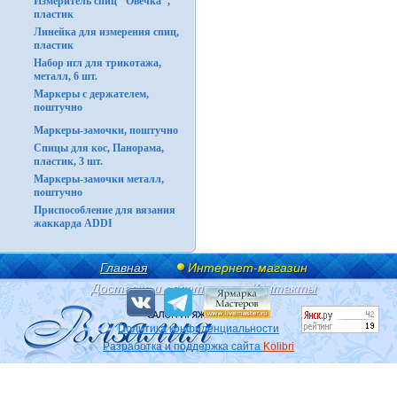
Измеритель спиц "Овечка",
пластик
Линейка для измерения спиц,
пластик
Набор игл для трикотажа,
металл, 6 шт.
Маркеры с держателем,
поштучно
Маркеры-замочки, поштучно
Спицы для кос, Панорама,
пластик, 3 шт.
Маркеры-замочки металл,
поштучно
Приспособление для вязания
жаккарда ADDI
Главная
Интернет-магазин
Доставка и оплата
Контакты
Политика конфиденциальности
Разработка и поддержка сайта
Kolibri