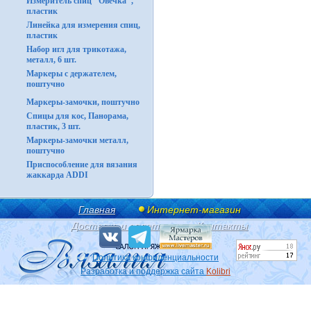
Измеритель спиц "Овечка",
пластик
Линейка для измерения спиц,
пластик
Набор игл для трикотажа,
металл, 6 шт.
Маркеры с держателем,
поштучно
Маркеры-замочки, поштучно
Спицы для кос, Панорама,
пластик, 3 шт.
Маркеры-замочки металл,
поштучно
Приспособление для вязания
жаккарда ADDI
Главная
Интернет-магазин
Доставка и оплата
Контакты
Политика конфиденциальности
Разработка и поддержка сайта
Kolibri