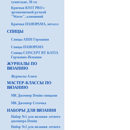
тунисские, 30 см
Крючки KNIT PRO с
эргономичной ручкой
"Waves", алюминий
Крючки ПАНОРАМА, металл
СПИЦЫ
Спицы ADDI Германия
Спицы ПАНОРАМА
Спицы CONCEPT BY KATIA
Германия-Испания
ЖУРНАЛЫ ПО
ВЯЗАНИЮ
Журналы Ализе
МАСТЕР-КЛАССЫ ПО
ВЯЗАНИЮ
МК Джемпер Denim спицами
МК Джемпер Сеточка
НАБОРЫ ДЛЯ ВЯЗАНИЯ
Набор №1 для вязания летнего
джемпера Denim
Набор №2 для вязания летнего