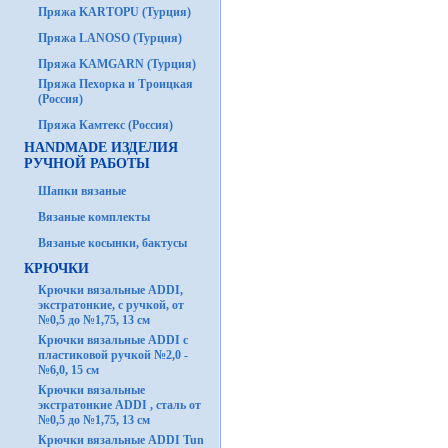
Пряжа KARTOPU (Турция)
Пряжа LANOSO (Турция)
Пряжа KAMGARN (Турция)
Пряжа Пехорка и Троицкая
(Россия)
Пряжа Камтекс (Россия)
HANDMADE ИЗДЕЛИЯ
РУЧНОЙ РАБОТЫ
Шапки вязаные
Вязаные комплекты
Вязаные косынки, бактусы
КРЮЧКИ
Крючки вязальные ADDI,
экстратонкие, с ручкой, от
№0,5 до №1,75, 13 см
Крючки вязальные ADDI с
пластиковой ручкой №2,0 -
№6,0, 15 см
Крючки вязальные
экстратонкие ADDI , сталь от
№0,5 до №1,75, 13 см
Крючки вязальные ADDI Tun