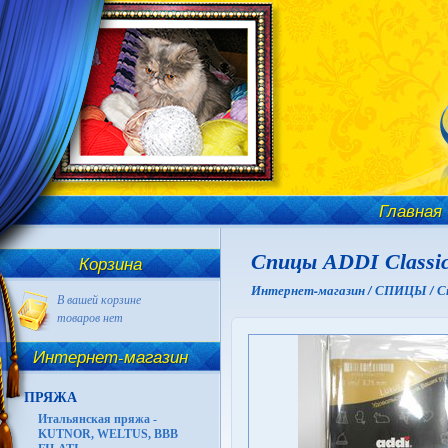
Главная
Спицы ADDI Classic
Корзина
Интернет-магазин /
СПИЦЫ /
С
В вашей корзине
товаров нет
Интернет-магазин
ПРЯЖА
Итальянская пряжа -
KUTNOR, WELTUS, BBB