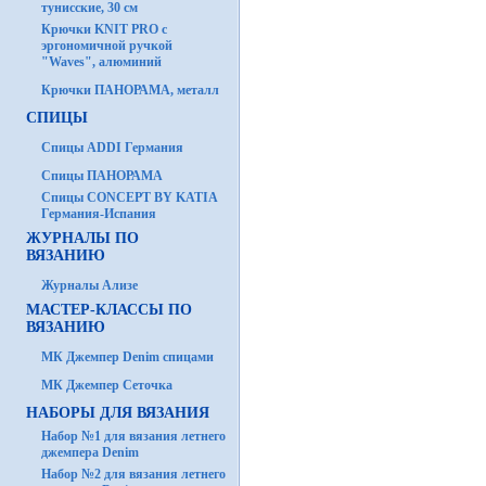
тунисские, 30 см
Крючки KNIT PRO с
эргономичной ручкой
"Waves", алюминий
Крючки ПАНОРАМА, металл
СПИЦЫ
Спицы ADDI Германия
Спицы ПАНОРАМА
Спицы CONCEPT BY KATIA
Германия-Испания
ЖУРНАЛЫ ПО
ВЯЗАНИЮ
Журналы Ализе
МАСТЕР-КЛАССЫ ПО
ВЯЗАНИЮ
МК Джемпер Denim спицами
МК Джемпер Сеточка
НАБОРЫ ДЛЯ ВЯЗАНИЯ
Набор №1 для вязания летнего
джемпера Denim
Набор №2 для вязания летнего