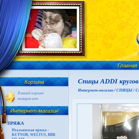
Главная
Спицы ADDI круговы
Корзина
Интернет-магазин /
СПИЦЫ /
С
В вашей корзине
товаров нет
Интернет-магазин
ПРЯЖА
Итальянская пряжа -
KUTNOR, WELTUS, BBB