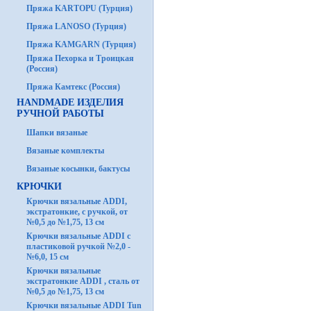
Пряжа KARTOPU (Турция)
Пряжа LANOSO (Турция)
Пряжа KAMGARN (Турция)
Пряжа Пехорка и Троицкая
(Россия)
Пряжа Камтекс (Россия)
HANDMADE ИЗДЕЛИЯ
РУЧНОЙ РАБОТЫ
Шапки вязаные
Вязаные комплекты
Вязаные косынки, бактусы
КРЮЧКИ
Крючки вязальные ADDI,
экстратонкие, с ручкой, от
№0,5 до №1,75, 13 см
Крючки вязальные ADDI с
пластиковой ручкой №2,0 -
№6,0, 15 см
Крючки вязальные
экстратонкие ADDI , сталь от
№0,5 до №1,75, 13 см
Крючки вязальные ADDI Tun