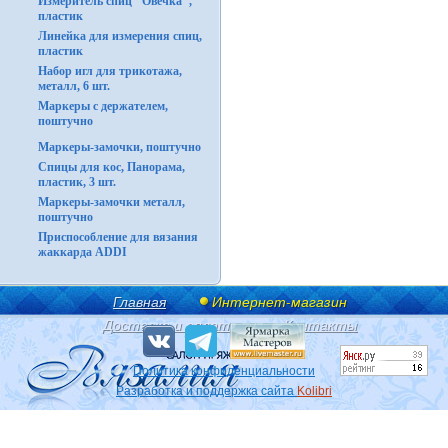
Измеритель спиц "Овечка",
пластик
Линейка для измерения спиц,
пластик
Набор игл для трикотажа,
металл, 6 шт.
Маркеры с держателем,
поштучно
Маркеры-замочки, поштучно
Спицы для кос, Панорама,
пластик, 3 шт.
Маркеры-замочки металл,
поштучно
Приспособление для вязания
жаккарда ADDI
Главная
Интернет-магазин
Доставка и оплата
Контакты
Политика конфиденциальности
Разработка и поддержка сайта
Kolibri