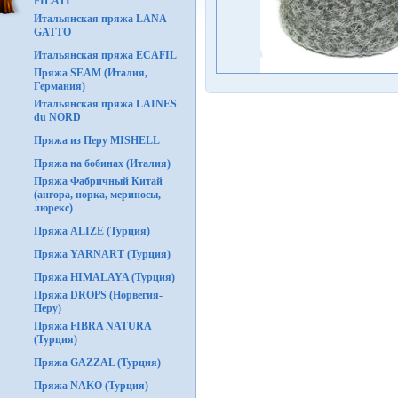
FILATI
Итальянская пряжа LANA
GATTO
Итальянская пряжа ECAFIL
Пряжа SEAM (Италия,
Германия)
Итальянская пряжа LAINES
du NORD
Пряжа из Перу MISHELL
Пряжа на бобинах (Италия)
Пряжа Фабричный Китай
(ангора, норка, мериносы,
люрекс)
Пряжа ALIZE (Турция)
Пряжа YARNART (Турция)
Пряжа HIMALAYA (Турция)
Пряжа DROPS (Норвегия-
Перу)
Пряжа FIBRA NATURA
(Турция)
Пряжа GAZZAL (Турция)
Пряжа NAKO (Турция)