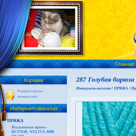
Главная
287 Голубая бирюза
Корзина
Интернет-магазин /
ПРЯЖА /
Пр
В вашей корзине
товаров нет
Интернет-магазин
ПРЯЖА
Итальянская пряжа -
KUTNOR, WELTUS, BBB