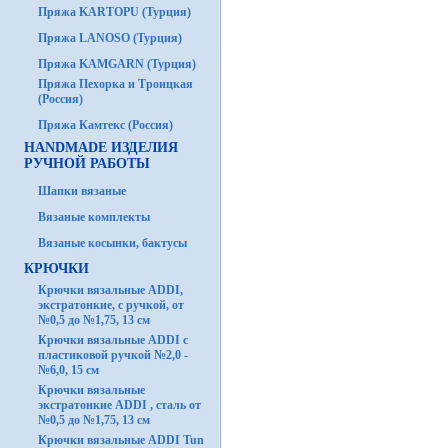
Пряжа KARTOPU (Турция)
Пряжа LANOSO (Турция)
Пряжа KAMGARN (Турция)
Пряжа Пехорка и Троицкая
(Россия)
Пряжа Камтекс (Россия)
HANDMADE ИЗДЕЛИЯ
РУЧНОЙ РАБОТЫ
Шапки вязаные
Вязаные комплекты
Вязаные косынки, бактусы
КРЮЧКИ
Крючки вязальные ADDI,
экстратонкие, с ручкой, от
№0,5 до №1,75, 13 см
Крючки вязальные ADDI с
пластиковой ручкой №2,0 -
№6,0, 15 см
Крючки вязальные
экстратонкие ADDI , сталь от
№0,5 до №1,75, 13 см
Крючки вязальные ADDI Tun