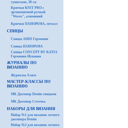
тунисские, 30 см
Крючки KNIT PRO с
эргономичной ручкой
"Waves", алюминий
Крючки ПАНОРАМА, металл
СПИЦЫ
Спицы ADDI Германия
Спицы ПАНОРАМА
Спицы CONCEPT BY KATIA
Германия-Испания
ЖУРНАЛЫ ПО
ВЯЗАНИЮ
Журналы Ализе
МАСТЕР-КЛАССЫ ПО
ВЯЗАНИЮ
МК Джемпер Denim спицами
МК Джемпер Сеточка
НАБОРЫ ДЛЯ ВЯЗАНИЯ
Набор №1 для вязания летнего
джемпера Denim
Набор №2 для вязания летнего