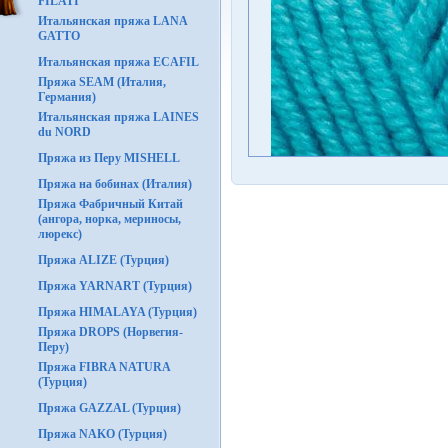
FILATI
Итальянская пряжа LANA
GATTO
Итальянская пряжа ECAFIL
Пряжа SEAM (Италия,
Германия)
Итальянская пряжа LAINES
du NORD
Пряжа из Перу MISHELL
Пряжа на бобинах (Италия)
Пряжа Фабричный Китай
(ангора, норка, мериносы,
люрекс)
Пряжа ALIZE (Турция)
Пряжа YARNART (Турция)
Пряжа HIMALAYA (Турция)
Пряжа DROPS (Норвегия-
Перу)
Пряжа FIBRA NATURA
(Турция)
Пряжа GAZZAL (Турция)
Пряжа NAKO (Турция)