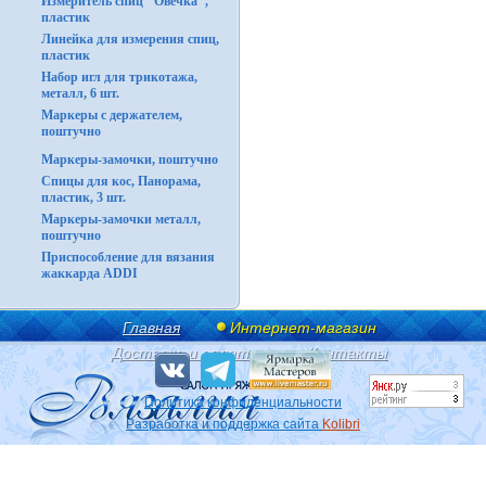
Измеритель спиц "Овечка",
пластик
Линейка для измерения спиц,
пластик
Набор игл для трикотажа,
металл, 6 шт.
Маркеры с держателем,
поштучно
Маркеры-замочки, поштучно
Спицы для кос, Панорама,
пластик, 3 шт.
Маркеры-замочки металл,
поштучно
Приспособление для вязания
жаккарда ADDI
Главная
Интернет-магазин
Доставка и оплата
Контакты
Политика конфиденциальности
Разработка и поддержка сайта
Kolibri