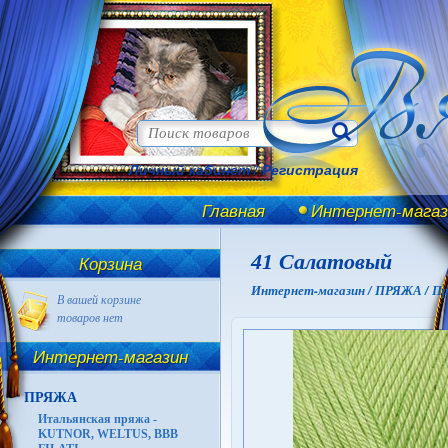
Личный кабинет
/
Регистрация
Главная
Интернет-магаз
41 Салатовый
Корзина
Интернет-магазин /
ПРЯЖА /
Пр
В вашей корзине
товаров нет
Интернет-магазин
ПРЯЖА
Итальянская пряжа -
KUTNOR, WELTUS, BBB