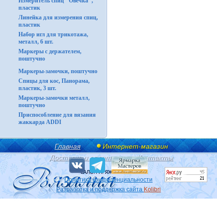
Измеритель спиц "Овечка",
пластик
Линейка для измерения спиц,
пластик
Набор игл для трикотажа,
металл, 6 шт.
Маркеры с держателем,
поштучно
Маркеры-замочки, поштучно
Спицы для кос, Панорама,
пластик, 3 шт.
Маркеры-замочки металл,
поштучно
Приспособление для вязания
жаккарда ADDI
Главная
Интернет-магазин
Доставка и оплата
Контакты
Политика конфиденциальности
Разработка и поддержка сайта
Kolibri