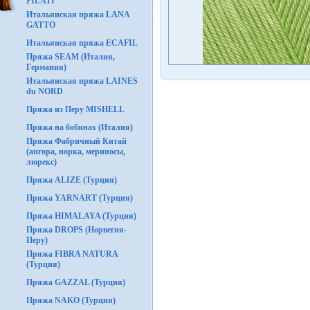
FILATI
Итальянская пряжа LANA
GATTO
Итальянская пряжа ECAFIL
Пряжа SEAM (Италия,
Германия)
Итальянская пряжа LAINES
du NORD
Пряжа из Перу MISHELL
Пряжа на бобинах (Италия)
Пряжа Фабричный Китай
(ангора, норка, мериносы,
люрекс)
Пряжа ALIZE (Турция)
Пряжа YARNART (Турция)
Пряжа HIMALAYA (Турция)
Пряжа DROPS (Норвегия-
Перу)
Пряжа FIBRA NATURA
(Турция)
Пряжа GAZZAL (Турция)
Пряжа NAKO (Турция)