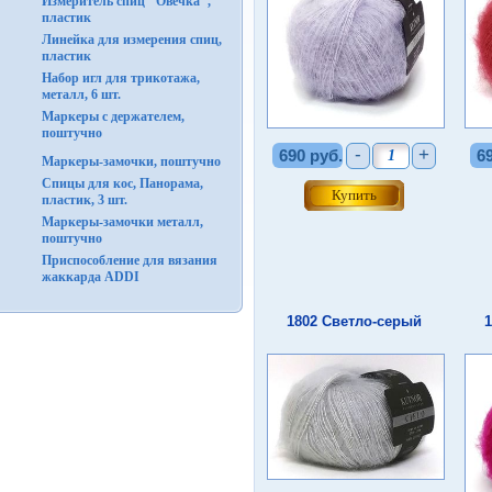
Измеритель спиц "Овечка",
пластик
Линейка для измерения спиц,
пластик
Набор игл для трикотажа,
металл, 6 шт.
Маркеры с держателем,
поштучно
-
+
690 руб.
6
Маркеры-замочки, поштучно
Спицы для кос, Панорама,
пластик, 3 шт.
Маркеры-замочки металл,
поштучно
Приспособление для вязания
жаккарда ADDI
1802 Светло-серый