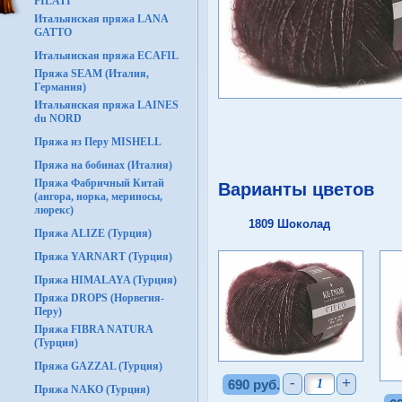
FILATI
Итальянская пряжа LANA
GATTO
Итальянская пряжа ECAFIL
Пряжа SEAM (Италия,
Германия)
Итальянская пряжа LAINES
du NORD
Пряжа из Перу MISHELL
Пряжа на бобинах (Италия)
Пряжа Фабричный Китай
Варианты цветов
(ангора, норка, мериносы,
люрекс)
1809 Шоколад
Пряжа ALIZE (Турция)
Пряжа YARNART (Турция)
Пряжа HIMALAYA (Турция)
Пряжа DROPS (Норвегия-
Перу)
Пряжа FIBRA NATURA
(Турция)
Пряжа GAZZAL (Турция)
-
+
690 руб.
Пряжа NAKO (Турция)