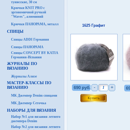
тунисские, 30 см
Крючки KNIT PRO с
эргономичной ручкой
"Waves", алюминий
Крючки ПАНОРАМА, металл
1625 Графит
СПИЦЫ
Спицы ADDI Германия
Спицы ПАНОРАМА
Спицы CONCEPT BY KATIA
Германия-Испания
ЖУРНАЛЫ ПО
ВЯЗАНИЮ
Журналы Ализе
МАСТЕР-КЛАССЫ ПО
-
+
690 руб.
ВЯЗАНИЮ
6
МК Джемпер Denim спицами
МК Джемпер Сеточка
НАБОРЫ ДЛЯ ВЯЗАНИЯ
Набор №1 для вязания летнего
джемпера Denim
Набор №2 для вязания летнего