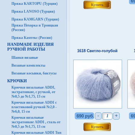
6
Пряжа KARTOPU (Турция)
Пряжа LANOSO (Турция)
Пряжа KAMGARN (Турция)
Пряжа Пехорка и Троицкая
(Россия)
Пряжа Камтекс (Россия)
HANDMADE ИЗДЕЛИЯ
РУЧНОЙ РАБОТЫ
1618 Светло-голубой
Шапки вязаные
Вязаные комплекты
Вязаные косынки, бактусы
КРЮЧКИ
Крючки вязальные ADDI,
экстратонкие, с ручкой, от
№0,5 до №1,75, 13 см
Крючки вязальные ADDI с
пластиковой ручкой №2,0 -
№6,0, 15 см
-
+
690 руб.
6
Крючки вязальные
экстратонкие ADDI , сталь от
№0,5 до №1,75, 13 см
Крючки вязальные ADDI Tun