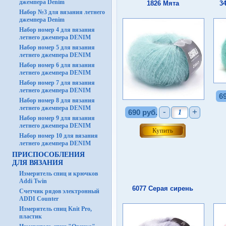
джемпера Denim
1826 Мята
3
Набор №3 для вязания летнего
джемпера Denim
Набор номер 4 для вязания
летнего джемпера DENIM
Набор номер 5 для вязания
летнего джемпера DENIM
Набор номер 6 для вязания
летнего джемпера DENIM
Набор номер 7 для вязания
летнего джемпера DENIM
6
Набор номер 8 для вязания
летнего джемпера DENIM
-
+
690 руб.
Набор номер 9 для вязания
летнего джемпера DENIM
Набор номер 10 для вязания
летнего джемпера DENIM
ПРИСПОСОБЛЕНИЯ
ДЛЯ ВЯЗАНИЯ
Измеритель спиц и крючков
Addi Twin
6077 Серая сирень
Счетчик рядов электронный
ADDI Counter
Измеритель спиц Knit Pro,
пластик