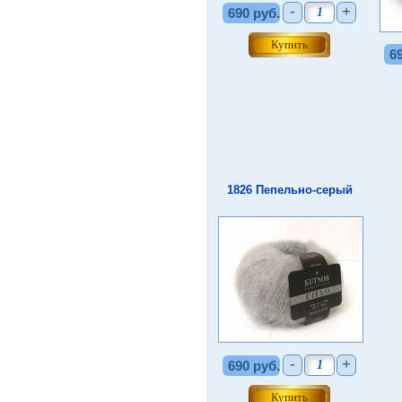
-
+
690 руб.
6
1826 Пепельно-серый
-
+
690 руб.