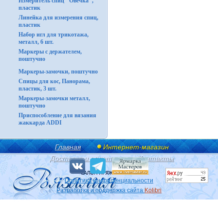
Измеритель спиц "Овечка",
пластик
Линейка для измерения спиц,
пластик
Набор игл для трикотажа,
металл, 6 шт.
Маркеры с держателем,
поштучно
Маркеры-замочки, поштучно
Спицы для кос, Панорама,
пластик, 3 шт.
Маркеры-замочки металл,
поштучно
Приспособление для вязания
жаккарда ADDI
Главная
Интернет-магазин
Доставка и оплата
Контакты
Политика конфиденциальности
Разработка и поддержка сайта
Kolibri