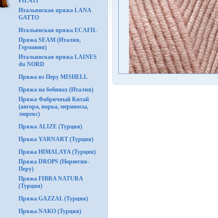
FILATI
Итальянская пряжа LANA
GATTO
Итальянская пряжа ECAFIL
Пряжа SEAM (Италия,
Германия)
Итальянская пряжа LAINES
du NORD
Пряжа из Перу MISHELL
Пряжа на бобинах (Италия)
Пряжа Фабричный Китай
(ангора, норка, мериносы,
люрекс)
Пряжа ALIZE (Турция)
Пряжа YARNART (Турция)
Пряжа HIMALAYA (Турция)
Пряжа DROPS (Норвегия-
Перу)
Пряжа FIBRA NATURA
(Турция)
Пряжа GAZZAL (Турция)
Пряжа NAKO (Турция)