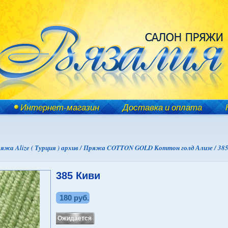
Интернет-магазин
Доставка и оплата
яжа Alize ( Турция ) архив /
Пряжа COTTON GOLD Коттон голд Ализе /
385
385 Киви
180 руб.
Ожидается