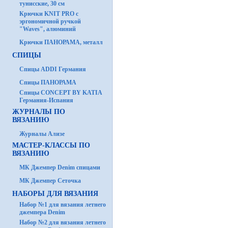
тунисские, 30 см
Крючки KNIT PRO с
эргономичной ручкой
"Waves", алюминий
Крючки ПАНОРАМА, металл
СПИЦЫ
Спицы ADDI Германия
Спицы ПАНОРАМА
Спицы CONCEPT BY KATIA
Германия-Испания
ЖУРНАЛЫ ПО
ВЯЗАНИЮ
Журналы Ализе
МАСТЕР-КЛАССЫ ПО
ВЯЗАНИЮ
МК Джемпер Denim спицами
МК Джемпер Сеточка
НАБОРЫ ДЛЯ ВЯЗАНИЯ
Набор №1 для вязания летнего
джемпера Denim
Набор №2 для вязания летнего