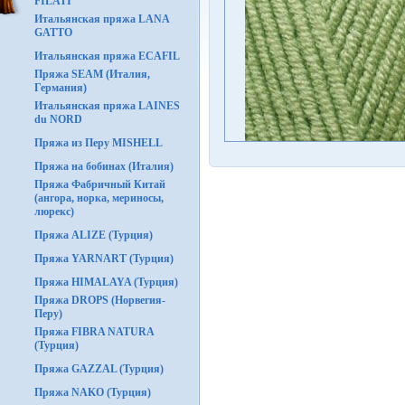
FILATI
Итальянская пряжа LANA
GATTO
Итальянская пряжа ECAFIL
Пряжа SEAM (Италия,
Германия)
Итальянская пряжа LAINES
du NORD
Пряжа из Перу MISHELL
Пряжа на бобинах (Италия)
Пряжа Фабричный Китай
(ангора, норка, мериносы,
люрекс)
Пряжа ALIZE (Турция)
Пряжа YARNART (Турция)
Пряжа HIMALAYA (Турция)
Пряжа DROPS (Норвегия-
Перу)
Пряжа FIBRA NATURA
(Турция)
Пряжа GAZZAL (Турция)
Пряжа NAKO (Турция)