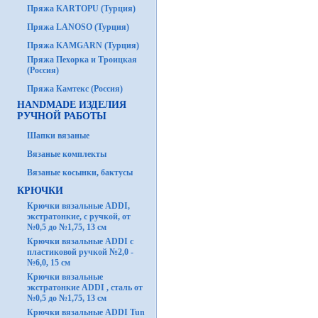
Пряжа KARTOPU (Турция)
Пряжа LANOSO (Турция)
Пряжа KAMGARN (Турция)
Пряжа Пехорка и Троицкая
(Россия)
Пряжа Камтекс (Россия)
HANDMADE ИЗДЕЛИЯ
РУЧНОЙ РАБОТЫ
Шапки вязаные
Вязаные комплекты
Вязаные косынки, бактусы
КРЮЧКИ
Крючки вязальные ADDI,
экстратонкие, с ручкой, от
№0,5 до №1,75, 13 см
Крючки вязальные ADDI с
пластиковой ручкой №2,0 -
№6,0, 15 см
Крючки вязальные
экстратонкие ADDI , сталь от
№0,5 до №1,75, 13 см
Крючки вязальные ADDI Tun