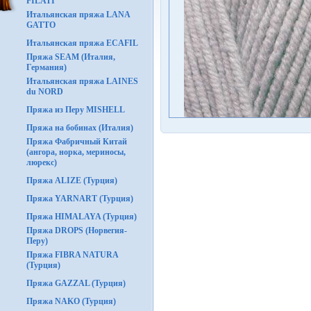
FILATI
Итальянская пряжа LANA
GATTO
Итальянская пряжа ECAFIL
Пряжа SEAM (Италия,
Германия)
Итальянская пряжа LAINES
du NORD
Пряжа из Перу MISHELL
Пряжа на бобинах (Италия)
Пряжа Фабричный Китай
(ангора, норка, мериносы,
люрекс)
Пряжа ALIZE (Турция)
Пряжа YARNART (Турция)
Пряжа HIMALAYA (Турция)
Пряжа DROPS (Норвегия-
Перу)
Пряжа FIBRA NATURA
(Турция)
Пряжа GAZZAL (Турция)
Пряжа NAKO (Турция)