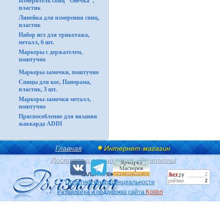
Измеритель спиц "Овечка",
пластик
Линейка для измерения спиц,
пластик
Набор игл для трикотажа,
металл, 6 шт.
Маркеры с держателем,
поштучно
Маркеры-замочки, поштучно
Спицы для кос, Панорама,
пластик, 3 шт.
Маркеры-замочки металл,
поштучно
Приспособление для вязания
жаккарда ADDI
Главная
Интернет-магазин
Доставка и оплата
Контакты
Политика конфиденциальности
Разработка и поддержка сайта
Kolibri