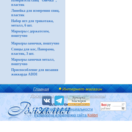
Измеритель спиц "Овечка",
пластик
Линейка для измерения спиц,
пластик
Набор игл для трикотажа,
металл, 6 шт.
Маркеры с держателем,
поштучно
Маркеры-замочки, поштучно
Спицы для кос, Панорама,
пластик, 3 шт.
Маркеры-замочки металл,
поштучно
Приспособление для вязания
жаккарда ADDI
Главная
Интернет-магазин
Доставка и оплата
Контакты
Политика конфиденциальности
Разработка и поддержка сайта
Kolibri