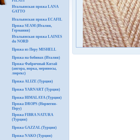
FILATI
Итальянская пряжа LANA
GATTO
Итальянская пряжа ECAFIL
Пряжа SEAM (Италия,
Германия)
Итальянская пряжа LAINES
du NORD
Пряжа из Перу MISHELL
Пряжа на бобинах (Италия)
Пряжа Фабричный Китай
(ангора, норка, мериносы,
люрекс)
Пряжа ALIZE (Турция)
Пряжа YARNART (Турция)
Пряжа HIMALAYA (Турция)
Пряжа DROPS (Норвегия-
Перу)
Пряжа FIBRA NATURA
(Турция)
Пряжа GAZZAL (Турция)
Пряжа NAKO (Турция)