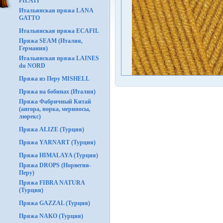
FILATI
Итальянская пряжа LANA
GATTO
Итальянская пряжа ECAFIL
Пряжа SEAM (Италия,
Германия)
Итальянская пряжа LAINES
du NORD
Пряжа из Перу MISHELL
Пряжа на бобинах (Италия)
Пряжа Фабричный Китай
(ангора, норка, мериносы,
люрекс)
Пряжа ALIZE (Турция)
Пряжа YARNART (Турция)
Пряжа HIMALAYA (Турция)
Пряжа DROPS (Норвегия-
Перу)
Пряжа FIBRA NATURA
(Турция)
Пряжа GAZZAL (Турция)
Пряжа NAKO (Турция)