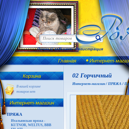
Личный кабинет
/
Регистрация
Главная
Интернет-магаз
02 Горчичный
Корзина
Интернет-магазин /
ПРЯЖА /
Пр
В вашей корзине
товаров нет
Интернет-магазин
ПРЯЖА
Итальянская пряжа -
KUTNOR, WELTUS, BBB