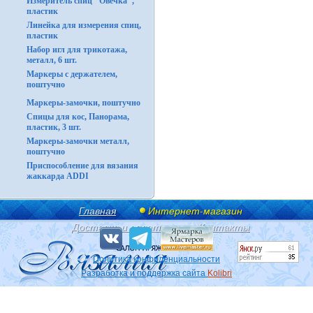
Измеритель спиц "Овечка",
пластик
Линейка для измерения спиц,
пластик
Набор игл для трикотажа,
металл, 6 шт.
Маркеры с держателем,
поштучно
Маркеры-замочки, поштучно
Спицы для кос, Панорама,
пластик, 3 шт.
Маркеры-замочки металл,
поштучно
Приспособление для вязания
жаккарда ADDI
Главная
Интернет-магазин
Доставка и оплата
Контакты
Политика конфиденциальности
Разработка и поддержка сайта
Kolibri