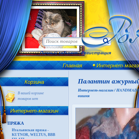
Личный кабинет
/
Регистрация
Главная
Интернет-магаз
Палантин ажурный
Корзина
Интернет-магазин /
HANDMADE И
В вашей корзине
вишня
товаров нет
Интернет-магазин
ПРЯЖА
Итальянская пряжа -
KUTNOR, WELTUS, BBB