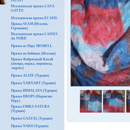
FILATI
Итальянская пряжа LANA
GATTO
Итальянская пряжа ECAFIL
Пряжа SEAM (Италия,
Германия)
Итальянская пряжа LAINES
du NORD
Пряжа из Перу MISHELL
Пряжа на бобинах (Италия)
Пряжа Фабричный Китай
(ангора, норка, мериносы,
люрекс)
Пряжа ALIZE (Турция)
Пряжа YARNART (Турция)
Пряжа HIMALAYA (Турция)
Пряжа DROPS (Норвегия-
Перу)
Пряжа FIBRA NATURA
(Турция)
Пряжа GAZZAL (Турция)
Пряжа NAKO (Турция)