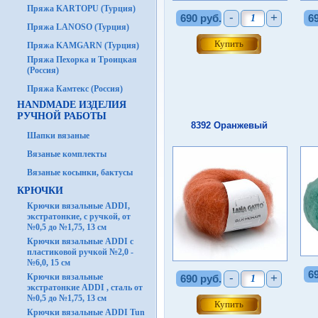
Пряжа KARTOPU (Турция)
-
+
690 руб.
6
Пряжа LANOSO (Турция)
Пряжа KAMGARN (Турция)
Пряжа Пехорка и Троицкая
(Россия)
Пряжа Камтекс (Россия)
HANDMADE ИЗДЕЛИЯ
РУЧНОЙ РАБОТЫ
8392 Оранжевый
Шапки вязаные
Вязаные комплекты
Вязаные косынки, бактусы
КРЮЧКИ
Крючки вязальные ADDI,
экстратонкие, с ручкой, от
№0,5 до №1,75, 13 см
Крючки вязальные ADDI с
пластиковой ручкой №2,0 -
№6,0, 15 см
6
-
+
Крючки вязальные
690 руб.
экстратонкие ADDI , сталь от
№0,5 до №1,75, 13 см
Крючки вязальные ADDI Tun