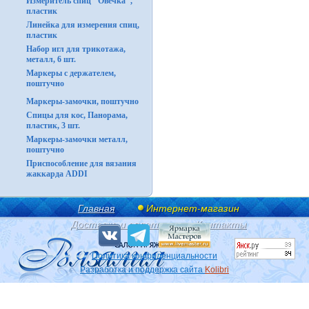
Измеритель спиц "Овечка",
пластик
Линейка для измерения спиц,
пластик
Набор игл для трикотажа,
металл, 6 шт.
Маркеры с держателем,
поштучно
Маркеры-замочки, поштучно
Спицы для кос, Панорама,
пластик, 3 шт.
Маркеры-замочки металл,
поштучно
Приспособление для вязания
жаккарда ADDI
Главная
Интернет-магазин
Доставка и оплата
Контакты
Политика конфиденциальности
Разработка и поддержка сайта
Kolibri