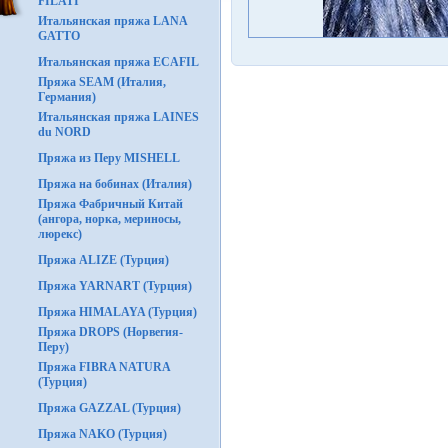
FILATI
Итальянская пряжа LANA
GATTO
Итальянская пряжа ECAFIL
Пряжа SEAM (Италия,
Германия)
Итальянская пряжа LAINES
du NORD
Пряжа из Перу MISHELL
Пряжа на бобинах (Италия)
Пряжа Фабричный Китай
(ангора, норка, мериносы,
люрекс)
Пряжа ALIZE (Турция)
Пряжа YARNART (Турция)
Пряжа HIMALAYA (Турция)
Пряжа DROPS (Норвегия-
Перу)
Пряжа FIBRA NATURA
(Турция)
Пряжа GAZZAL (Турция)
Пряжа NAKO (Турция)