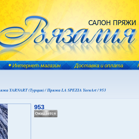
Интернет-магазин
Доставка и оплата
яжа YARNART (Турция) /
Пряжа LA SPEZIA YarnArt /
953
953
Ожидается