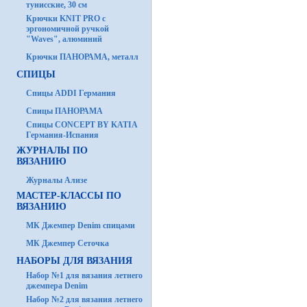
тунисские, 30 см
Крючки KNIT PRO с
эргономичной ручкой
"Waves", алюминий
Крючки ПАНОРАМА, металл
СПИЦЫ
Спицы ADDI Германия
Спицы ПАНОРАМА
Спицы CONCEPT BY KATIA
Германия-Испания
ЖУРНАЛЫ ПО
ВЯЗАНИЮ
Журналы Ализе
МАСТЕР-КЛАССЫ ПО
ВЯЗАНИЮ
МК Джемпер Denim спицами
МК Джемпер Сеточка
НАБОРЫ ДЛЯ ВЯЗАНИЯ
Набор №1 для вязания летнего
джемпера Denim
Набор №2 для вязания летнего