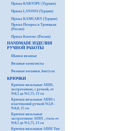
Пряжа KARTOPU (Турция)
Пряжа LANOSO (Турция)
Пряжа KAMGARN (Турция)
Пряжа Пехорка и Троицкая
(Россия)
Пряжа Камтекс (Россия)
HANDMADE ИЗДЕЛИЯ
РУЧНОЙ РАБОТЫ
Шапки вязаные
Вязаные комплекты
Вязаные косынки, бактусы
КРЮЧКИ
Крючки вязальные ADDI,
экстратонкие, с ручкой, от
№0,5 до №1,75, 13 см
Крючки вязальные ADDI с
пластиковой ручкой №2,0 -
№6,0, 15 см
Крючки вязальные
экстратонкие ADDI , сталь от
№0,5 до №1,75, 13 см
Крючки вязальные ADDI Tun