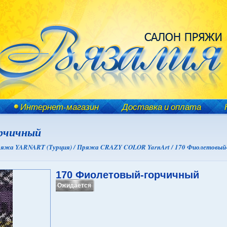
Интернет-магазин
Доставка и оплата
рчичный
яжа YARNART (Турция) /
Пряжа CRAZY COLOR YarnArt /
170 Фиолетовый
170 Фиолетовый-горчичный
Ожидается