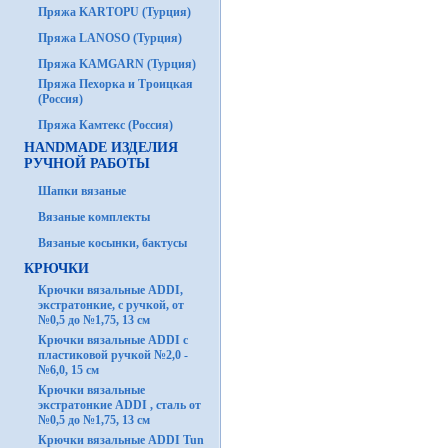
Пряжа KARTOPU (Турция)
Пряжа LANOSO (Турция)
Пряжа KAMGARN (Турция)
Пряжа Пехорка и Троицкая
(Россия)
Пряжа Камтекс (Россия)
HANDMADE ИЗДЕЛИЯ
РУЧНОЙ РАБОТЫ
Шапки вязаные
Вязаные комплекты
Вязаные косынки, бактусы
КРЮЧКИ
Крючки вязальные ADDI,
экстратонкие, с ручкой, от
№0,5 до №1,75, 13 см
Крючки вязальные ADDI с
пластиковой ручкой №2,0 -
№6,0, 15 см
Крючки вязальные
экстратонкие ADDI , сталь от
№0,5 до №1,75, 13 см
Крючки вязальные ADDI Tun