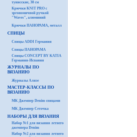
тунисские, 30 см
Крючки KNIT PRO с
эргономичной ручкой
"Waves", алюминий
Крючки ПАНОРАМА, металл
СПИЦЫ
Спицы ADDI Германия
Спицы ПАНОРАМА
Спицы CONCEPT BY KATIA
Германия-Испания
ЖУРНАЛЫ ПО
ВЯЗАНИЮ
Журналы Ализе
МАСТЕР-КЛАССЫ ПО
ВЯЗАНИЮ
МК Джемпер Denim спицами
МК Джемпер Сеточка
НАБОРЫ ДЛЯ ВЯЗАНИЯ
Набор №1 для вязания летнего
джемпера Denim
Набор №2 для вязания летнего