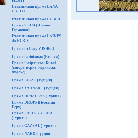
FILATI
Итальянская пряжа LANA
GATTO
Итальянская пряжа ECAFIL
Пряжа SEAM (Италия,
Германия)
Итальянская пряжа LAINES
du NORD
Пряжа из Перу MISHELL
Пряжа на бобинах (Италия)
Пряжа Фабричный Китай
(ангора, норка, мериносы,
люрекс)
Пряжа ALIZE (Турция)
Пряжа YARNART (Турция)
Пряжа HIMALAYA (Турция)
Пряжа DROPS (Норвегия-
Перу)
Пряжа FIBRA NATURA
(Турция)
Пряжа GAZZAL (Турция)
Пряжа NAKO (Турция)