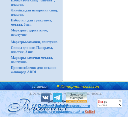
Измеритель спиц "Овечка",
пластик
Линейка для измерения спиц,
пластик
Набор игл для трикотажа,
металл, 6 шт.
Маркеры с держателем,
поштучно
Маркеры-замочки, поштучно
Спицы для кос, Панорама,
пластик, 3 шт.
Маркеры-замочки металл,
поштучно
Приспособление для вязания
жаккарда ADDI
Главная
Интернет-магазин
Доставка и оплата
Контакты
Политика конфиденциальности
Разработка и поддержка сайта
Kolibri